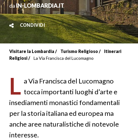
da
IN-LOMBARDIA.IT
CONDIVIDI
Visitare la Lombardia
Turismo Religioso
Itinerari
Briciole
Religiosi
La Via Francisca del Lucomagno
di
L
pane
a Via Francisca del Lucomagno
tocca importanti luoghi d’arte e
insediamenti monastici fondamentali
per la storia italiana ed europea ma
anche aree naturalistiche di notevole
interesse.