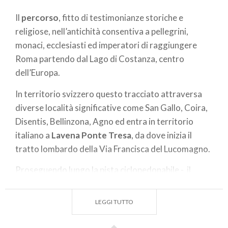
Il
percorso
, fitto di testimonianze storiche e
religiose, nell’antichità consentiva a pellegrini,
monaci, ecclesiasti ed imperatori di raggiungere
Roma partendo dal Lago di Costanza, centro
dell’Europa.
In territorio svizzero questo tracciato attraversa
diverse località significative come San Gallo, Coira,
Disentis, Bellinzona, Agno ed entra in territorio
italiano a
Lavena Ponte Tresa
, da dove inizia il
tratto lombardo della Via Francisca del Lucomagno.
Proseguendo lungo la pista ciclopedonabile - il
sedime della vecchia tramvia che, nella prima metà
del Novecento, collegava Ponte Tresa a Varese –
LEGGI TUTTO
incontrerai ancora alcune stazioni in stile liberty e a
Cadegliano Viconago
arriverai al
Parco