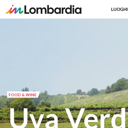
LUOGHI
Salta
al
contenuto
principale
FOOD & WINE
Uva Verd