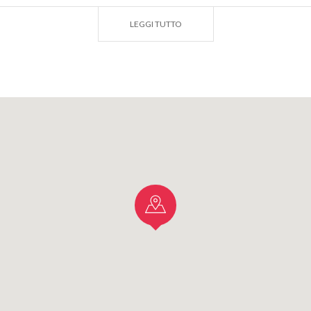
GUSTO DI RIFERIMENTO
LEGGI TUTTO
 San Colombano e dei Sapori Lodigiani.