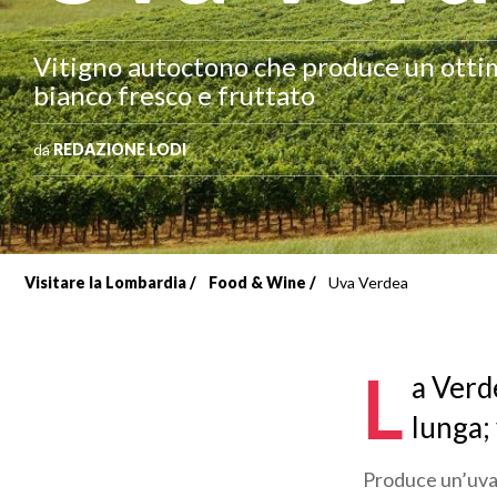
Vitigno autoctono che produce un otti
bianco fresco e fruttato
da
REDAZIONE LODI
Visitare la Lombardia
Food & Wine
Uva Verdea
Briciole
di
L
a Verde
pane
lunga; 
Produce un’uva 