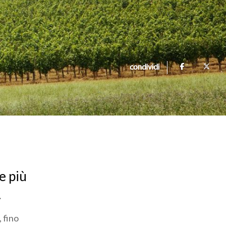
condividi
e più
.
 fino