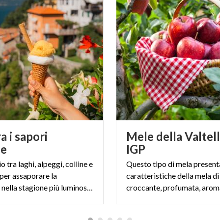
a i sapori
Mele della Valtel
te
IGP
o tra laghi, alpeggi, colline e
Questo tipo di mela presenta
er assaporare la
caratteristiche della mela d
Lombardia nella stagione più luminosa dell’anno