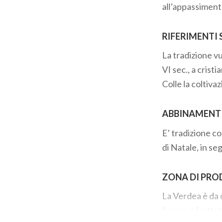
all’appassiment
RIFERIMENTI 
La tradizione vu
VI sec., a crist
Colle la coltivaz
ABBINAMENT
E’ tradizione c
di Natale, in se
ZONA DI PRO
La Verdea è da 
fresco e fruttat