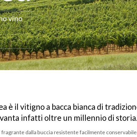
mo vino
a è il vitigno a bacca bianca di tradizion
vanta infatti oltre un millennio di storia
fragrante dalla buccia resistente facilmente conservabile,