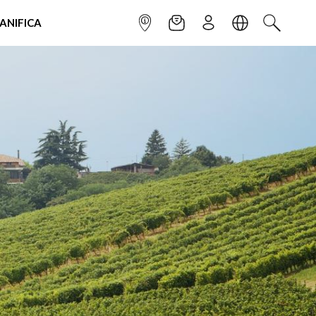
IANIFICA
INFOPOINT
NEWSLETTER
ISCRIVITI
LINGUA
CERCA