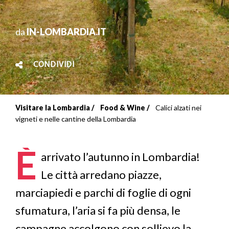
da
IN-LOMBARDIA.IT
CONDIVIDI
Visitare la Lombardia
Food & Wine
Calici alzati nei
Briciole
vigneti e nelle cantine della Lombardia
di
È
pane
arrivato l’autunno in Lombardia!
Le città arredano piazze,
marciapiedi e parchi di foglie di ogni
sfumatura, l’aria si fa più densa, le
campagne accolgono con sollievo la