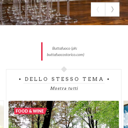
cantine, ristoranti e aziende agricole di Oltrepò
Pavese, Lomellina e Pavese. Fino al 31 ottobre,
l’evento itinerante propone degustazioni di vini
dell’Oltrepò Pavese, passeggiate in vigna con picnic
all’aperto, visite alle cantine, cene con abbinamento
di vini…
Buttafuoco (ph:
buttafuocostorico.com)
DELLO STESSO TEMA
Mostra tutti
FOOD & WINE