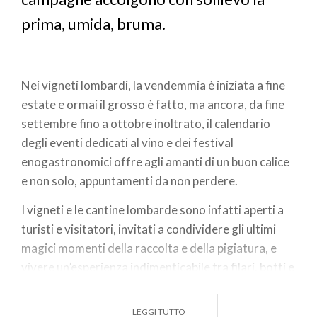
prima, umida, bruma.
Nei vigneti lombardi, la vendemmia è iniziata a fine
estate e ormai il grosso è fatto, ma ancora, da fine
settembre fino a ottobre inoltrato, il calendario
degli eventi dedicati al vino e dei festival
enogastronomici offre agli amanti di un buon calice
e non solo, appuntamenti da non perdere.
I vigneti e le cantine lombarde sono infatti aperti a
turisti e visitatori, invitati a condividere gli ultimi
magici momenti della raccolta e della pigiatura, e
vivere un’esperienza indimenticabile tra filari, botti e
tini d’uva.
LEGGI TUTTO
Dove andare per trascorrere un fine settimana