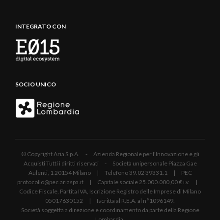
INTEGRATO CON
SOCIO UNICO
© Copyright Aria S.p.A. - Azienda Regionale per l'Innovazione e gli
Acquisti Tutti i diritti riservati - Società unipersonale Piazza Gae
Aulenti, 1 20154 Milano | Telefono 39.02 39331.1 | PEC
protocollo@pec.ariaspa.it | Capitale sociale 25.000.000,00 € i.v. |
Codice Fiscale, Partita IVA, Iscrizione Registro delle Imprese di Milano
05017630152 | Iscritta al R.E.A. al n°1096149.
Società soggetta a direzione e coordinamento da parte della Regione
Lombardia.