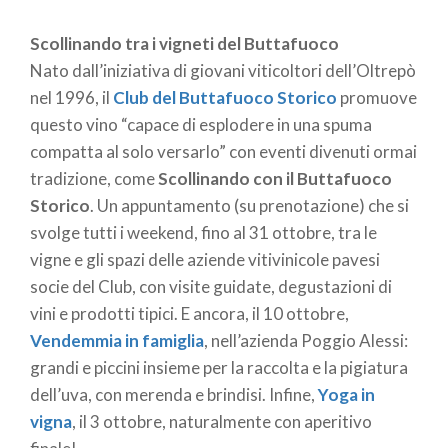
prelibato nettare nelle terre e negli spazi dove
nasce.
Cantine Aperte in vendemmia
, organizzato
Scollinando tra i vigneti del Buttafuoco
dal
Movimento del Turismo del Vino Lombardia
,
Nato dall’iniziativa di giovani viticoltori dell’Oltrepò
rappresenta un’occasione per conoscere i vini e la
nel 1996, il
Club del Buttafuoco Storico
promuove
storia dei suoi produttori nel territorio.
questo vino “capace di esplodere in una spuma
compatta al solo versarlo” con eventi divenuti ormai
La “fabbrica” del vino apre i propri spazi a tutti, non
tradizione, come
Scollinando con il Buttafuoco
solo per un imperdibile brindisi in vigna ma anche per
Storico
. Un appuntamento (su prenotazione) che si
partecipare attivamente all’emozione della raccolta
svolge tutti i weekend, fino al 31 ottobre, tra le
dell’uva e della pigiatura. In Valcalepio, nelle zone del
vigne e gli spazi delle aziende vitivinicole pavesi
Garda (Valtenesi, Lugana) e dei colli morenici
socie del Club, con visite guidate, degustazioni di
mantovani, a San Colombano al Lambro e
vini e prodotti tipici. E ancora, il 10 ottobre,
nell’Oltrepò Pavese, fino al primo weekend di
Vendemmia in famiglia
, nell’azienda Poggio Alessi:
ottobre.
grandi e piccini insieme per la raccolta e la pigiatura
dell’uva, con merenda e brindisi. Infine,
Yoga in
vigna
, il 3 ottobre, naturalmente con aperitivo
Nel centro storico di Voghera, con produttori