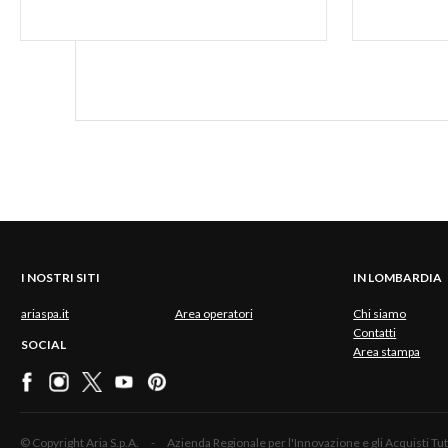
I NOSTRI SITI
IN LOMBARDIA
ariaspa.it
Area operatori
Chi siamo
Contatti
SOCIAL
Area stampa
© Copyright Aria S.p.A. - Azienda Regionale per l'Innovazione e gli Acquisti