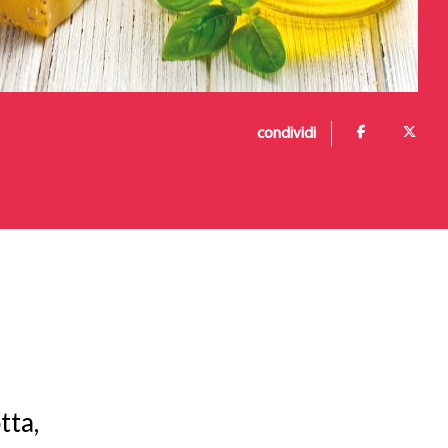
condividi
tta,