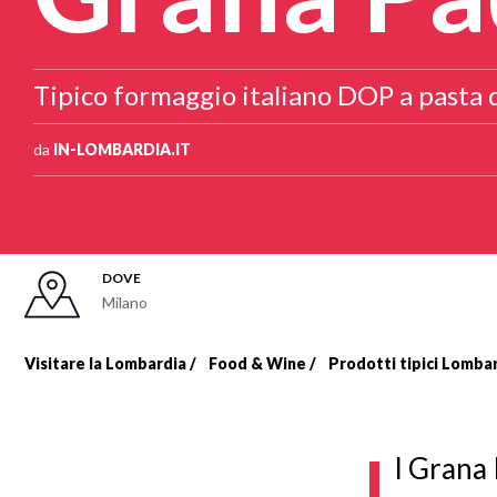
Tipico formaggio italiano DOP a pasta 
da
IN-LOMBARDIA.IT
DOVE
Milano
Visitare la Lombardia
Food & Wine
Prodotti tipici Lomba
Briciole
di
I
l Grana 
pane