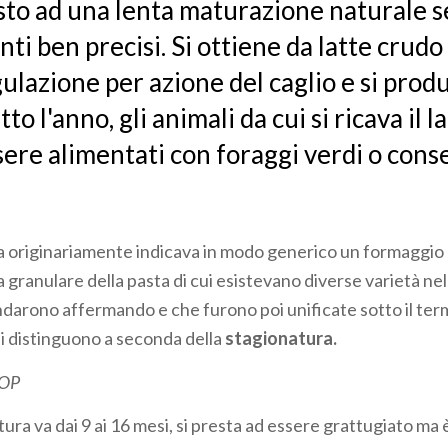
sto ad una lenta maturazione naturale 
i ben precisi. Si ottiene da latte crudo
gulazione per azione del caglio e si prod
to l'anno, gli animali da cui si ricava il l
ere alimentati con foraggi verdi o conse
a originariamente indicava in modo generico un formaggio 
 granulare della pasta di cui esistevano diverse varietà nel
andarono affermando e che furono poi unificate sotto il te
si distinguono a seconda della
stagionatura.
DOP
ura va dai 9 ai 16 mesi, si presta ad essere grattugiato ma 