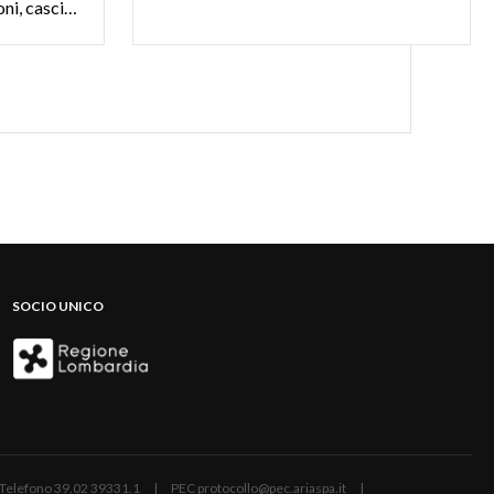
paesi ricchi di storia, tradizioni, cascinali, cantine e segni dell'operosità umana: scopri la Franciacorta
SOCIO UNICO
ano | Telefono 39.02 39331.1 | PEC protocollo@pec.ariaspa.it |