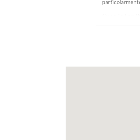
particolarmente
Grana Padano DO
Questo grana è 
stagionatura, p
gradevole sabbio
Grana Padano DO
Il Grana Padano
sapore sempre p
Padano.