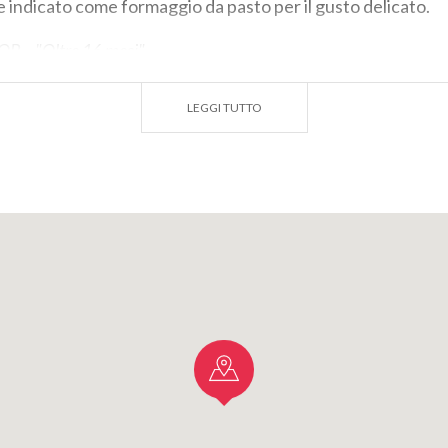
 indicato come formaggio da pasto per il gusto delicato.
P – "Oltre 16 mesi"
un prodotto particolarmente adatto alla grattugia data la 
LEGGI TUTTO
resenta inoltre un gusto saporito ma mai piccante e se per
sità sotto i denti.
P – "Riserva"
 Riserva deve essere stagionato per almeno 20 mesi, acqu
iù ricco e pieno e caratterizzandosi come la qualità più pr