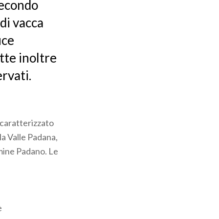
secondo
 di vacca
uce
atte inoltre
rvati.
caratterizzato
la Valle Padana,
rmine Padano. Le
è