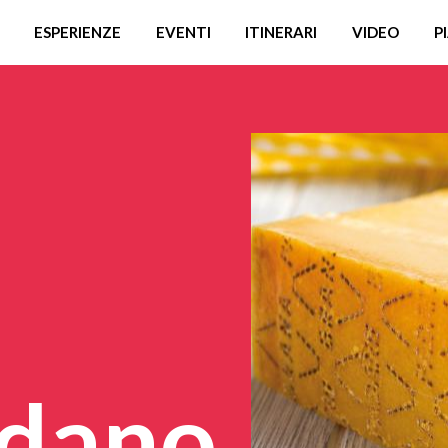
ESPERIENZE
EVENTI
ITINERARI
VIDEO
P
adano