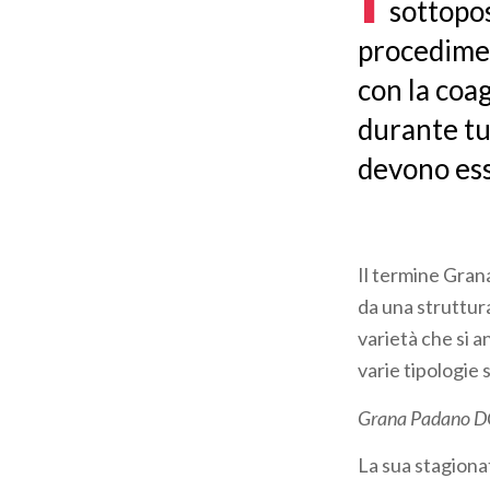
sottopo
procediment
con la coa
durante tut
devono ess
Il termine Gran
da una struttura
varietà che si 
varie tipologie 
Grana Padano 
La sua stagionat