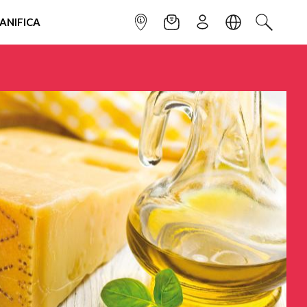
IANIFICA
INFOPOINT
NEWSLETTER
ISCRIVITI
LINGUA
CERCA