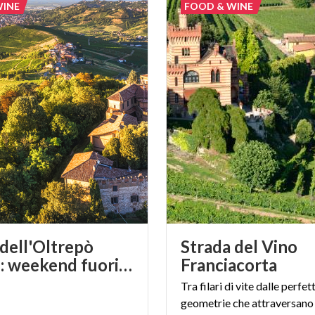
WINE
FOOD & WINE
 dell'Oltrepò
Strada del Vino
Pavese: weekend fuori porta autunnali vicino a Milano
Franciacorta
Tra filari di vite dalle perfet
geometrie che attraversano 