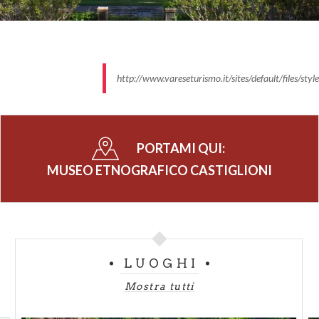
// Laboratori per scuole primarie: € 7
Cani di tutte le taglie ammessi al guinzaglio nel
rispetto delle norme generali concernenti l'igiene e
la tutela dell'incolumità pubblica*
http://www.vareseturismo.it/sites/default/files/st
*Informazioni fornite dal Comune di riferimento.
Per ogni esigenza rifarsi al regolamento del
Comune.
PORTAMI QUI:
MUSEO ETNOGRAFICO CASTIGLIONI
LUOGHI
Mostra tutti