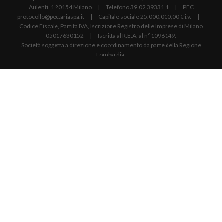
Aulenti, 1 20154 Milano | Telefono 39.02 39331.1 | PEC
protocollo@pec.ariaspa.it | Capitale sociale 25.000.000,00 € i.v. |
Codice Fiscale, Partita IVA, Iscrizione Registro delle Imprese di Milano
05017630152 | Iscritta al R.E.A. al n°1096149.
Società soggetta a direzione e coordinamento da parte della Regione
Lombardia.