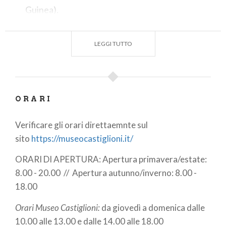
Guinea).
Durante le spedizioni, nei deserti, nelle savane, nelle
foreste e sui monti africani, i gemelli Castiglioni non
LEGGI TUTTO
solo hanno raccolto e catalogato oggetti della vita
materiale e religiosa dei vari gruppi etnici, ma hanno
anche realizzato precise documentazioni foto-
cinematografiche. Documenti ormai irripetibili che
ORARI
fanno parte del patrimonio museale e che
Verificare gli orari direttaemnte sul
permettono ai visitatori di “immergersi” in uno
sito
https://museocastiglioni.it/
mondo lontano e ormai scomparso.
ORARI DI APERTURA: Apertura primavera/estate:
Il museo si inserisce nel meraviglioso contesto di
8.00 - 20.00 // Apertura autunno/inverno: 8.00 -
Villa Toeplitz, sulla collina, ai piedi del Sacro Monte,
18.00
in posizione dominante.
Orari Museo Castiglioni:
da giovedì a domenica dalle
Gli edifici che sorgono nel parco sono molteplici:
le
10.00 alle 13.00 e dalle 14.00 alle 18.00
serre
, la
stalla
, la
cappella
, il
campo da bocce
, il