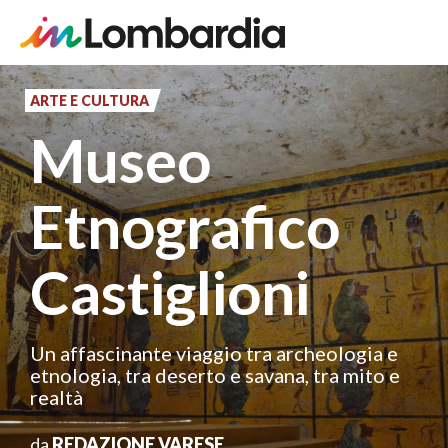
Salta
al
ARTE E CULTURA
contenuto
Museo
principale
Etnografico
Castiglioni
Un affascinante viaggio tra archeologia e
etnologia, tra deserto e savana, tra mito e
realtà
da
REDAZIONE VARESE