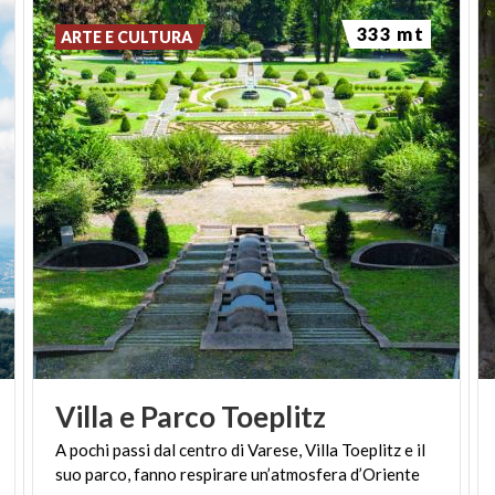
333 mt
ARTE E CULTURA
Villa
e
Parco
Toeplitz
A
pochi
passi
dal
centro
di
Varese,
Villa
Toeplitz
e
il
suo
parco,
fanno
respirare
un’atmosfera
d’Oriente