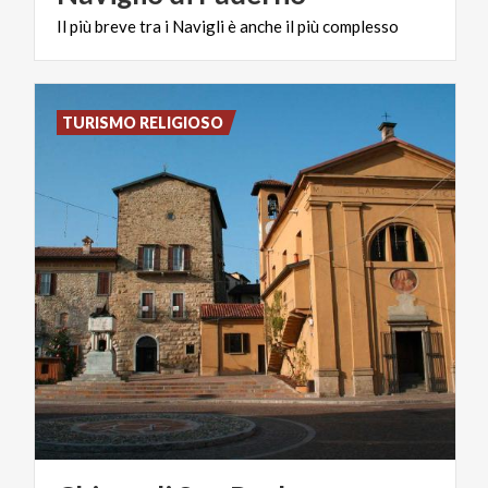
Il
più
breve
tra
i
Navigli
è
anche
il
più
complesso
TURISMO RELIGIOSO