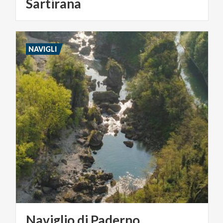
Sartirana
NAVIGLI
Naviglio
di
Paderno