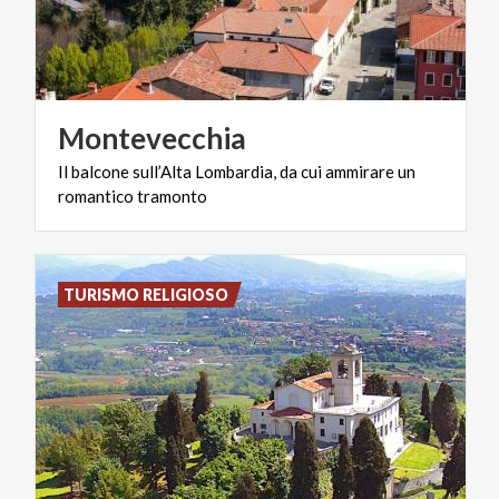
Montevecchia
Il
balcone
sull’Alta
Lombardia,
da
cui
ammirare
un
romantico
tramonto
TURISMO RELIGIOSO