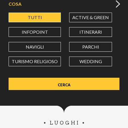
COSA
TUTTI
ACTIVE & GREEN
A
LATITUDINE
INFOPOINT
ITINERARI
LONGITUDINE
NAVIGLI
PARCHI
TURISMO RELIGIOSO
WEDDING
Value in decimal degrees. Use dot (.) as decimal separator.
LUOGHI