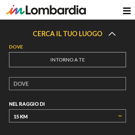
Salta
al
CERCA IL TUO LUOGO
contenuto
DOVE
principale
INTORNO A TE
DOVE
NEL RAGGIO DI
ORIGIN COORDINATES