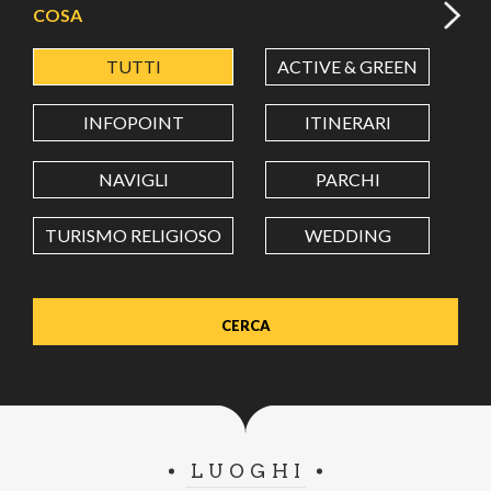
COSA
TUTTI
ACTIVE & GREEN
A
LATITUDINE
INFOPOINT
ITINERARI
LONGITUDINE
NAVIGLI
PARCHI
TURISMO RELIGIOSO
WEDDING
Value in decimal degrees. Use dot (.) as decimal separator.
LUOGHI