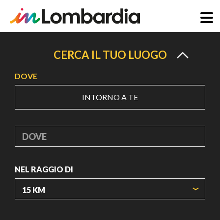
Salta
al
CERCA IL TUO LUOGO
contenuto
DOVE
principale
INTORNO A TE
DOVE
NEL RAGGIO DI
ORIGIN COORDINATES