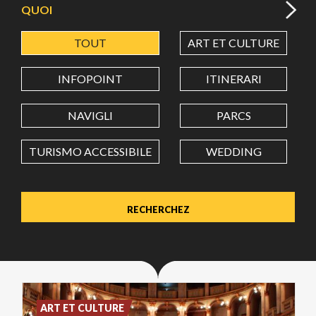
QUOI
TOUT
ART ET CULTURE
LATITUDE
INFOPOINT
ITINERARI
LONGITUDE
NAVIGLI
PARCS
TURISMO ACCESSIBILE
WEDDING
Value in decimal degrees. Use dot (.) as decimal separator.
ART ET CULTURE