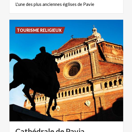
L'une
des
plus
anciennes
églises
de
Pavie
TOURISME RELIGIEUX
Cathédrale
de
Pavia