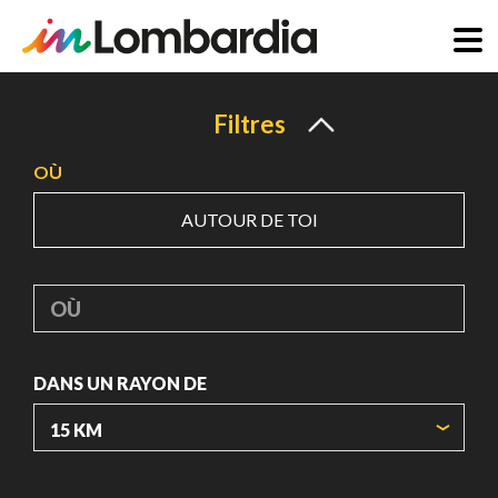
Aller
au
Filtres
contenu
OÙ
principal
AUTOUR DE TOI
OÙ
DANS UN RAYON DE
ORIGIN COORDINATES