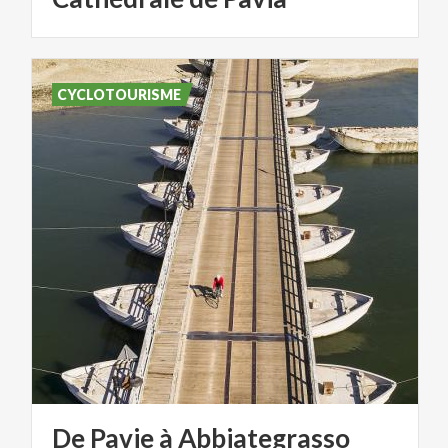
CYCLOTOURISME
De
Pavie
à
Abbiategrasso