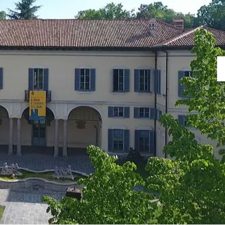
subentreranno i cinque figli; sarà conveniente per i Porro,
 in possesso dei beni di Rho nel Novembre 1819, cederli 
nte: nel gennaio 1820 la Burba con tutte le sue adiacenze
ta Dell’Acqua, per £90.567 e 20 centesimi. Niente sconti.
sempre in mani borghesi, sono attestati dai registri catastali
ene nel 1873 al marchese Giovanna Cornaggia Medici, inte
innovatore, appassionato d’agricoltura e di questioni econo
o di essergli cara, poiché gli offrì occasioni di speriment
coltura e di osservazioni sulle forme di contratto agricolo p
se, con i loro vantaggi e i loro limiti; ma le proprietà in Rh
sgrazia che costò la vita al figlio Antonio, poco più che qui
genito e il nipote del marchese Giovanni Cornaggia Medici,
o furono gli ultimi privati proprietari.