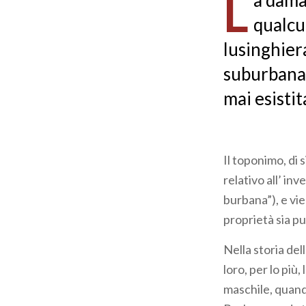
L
a dama 
pane
qualcu
lusinghiera
suburbana 
mai esistit
Il toponimo, di 
relativo all’ inv
burbana”), e vi
proprietà sia pu
Nella storia de
loro, per lo più
maschile, quando 