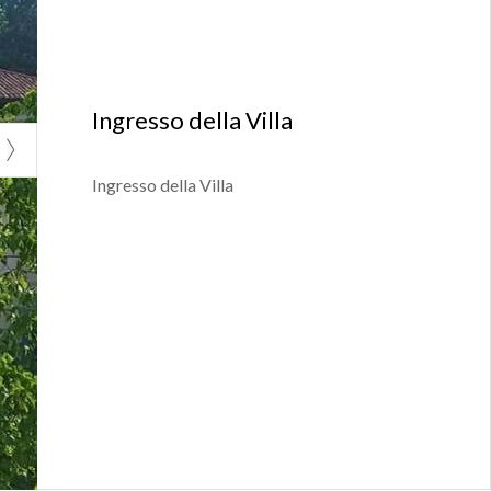
 entrati
immediatamente
 passa a
Ingresso della Villa
, finché la
Ingresso della Villa
ressante figura
mico- sociali: la
azione di nuovi
iù diffuse
o furono anche
ndicenne, nel
 rispettivamente