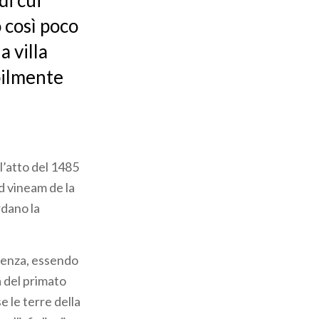
di cui
 così poco
a villa
bilmente
ll’atto del 1485
ad vineam de la
rdano la
inenza, essendo
a del primato
se le terre della