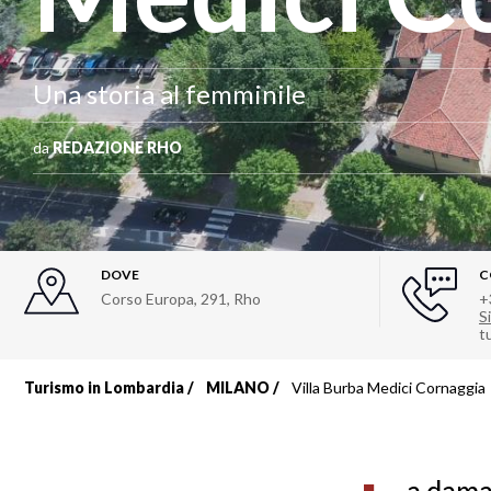
Una storia al femminile
da
REDAZIONE RHO
DOVE
C
Corso Europa, 291
,
Rho
+
Si
t
Turismo in Lombardia
MILANO
Villa Burba Medici Cornaggia
Briciole
di