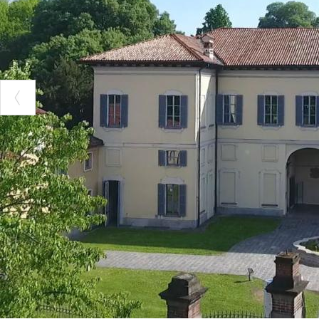
nella proprietà 
giuridicamente
e vantaggiosame
Giovanni Battis
Altri passaggi, 
proprietà pervi
d’aristocratico 
Burba ebbe motiv
sistemi di gelsi
nell’alto-milane
teatro di una di
1893.
Il figlio primo
Paolo e Giancarl