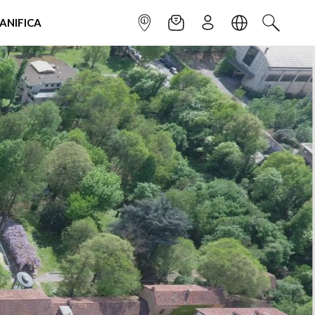
IANIFICA
INFOPOINT
NEWSLETTER
ISCRIVITI
LINGUA
CERCA