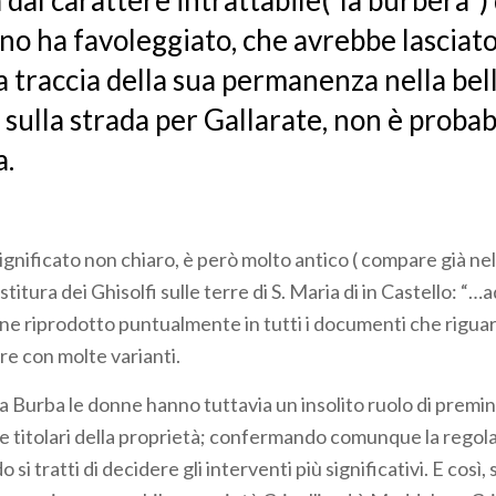
dal carattere intrattabile(”la burbera") 
no ha favoleggiato, che avrebbe lasciato
 traccia della sua permanenza nella bell
sulla strada per Gallarate, non è proba
a.
significato non chiaro, è però molto antico ( compare già ne
estitura dei Ghisolfi sulle terre di S. Maria di in Castello: “…
ene riprodotto puntualmente in tutti i documenti che rigua
re con molte varianti.
lla Burba le donne hanno tuttavia un insolito ruolo di prem
, le titolari della proprietà; confermando comunque la regol
si tratti di decidere gli interventi più significativi. E così, 