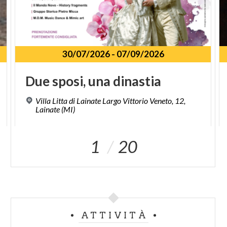
30/07/2026
-
07/09/2026
Due
sposi,
una
dinastia
Villa Litta di Lainate Largo Vittorio Veneto, 12,
Lainate (MI)
1
20
ATTIVITÀ