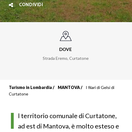
CONDIVIDI
DOVE
Strada Eremo
,
Curtatone
Turismo in Lombardia
MANTOVA
I filari di Gelsi di
Briciole
Curtatone
di
I
pane
l territorio comunale di Curtatone,
ad est di Mantova, è molto esteso e