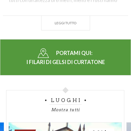
tutti con un’altezza di 6 metri, mentre i fusti hanno
circonferenze che variano dai 3 ai 4 metri e mezzo
(diametro massimo di 140 cm).
LEGGI TUTTO
Gli alberi di questa specie erano molto importanti,
poiché fornivano le insostituibili foglie per
alimentare i bachi da seta. In Lombardia, dove
storicamente c’erano molte filande, il gelso era
PORTAMI QUI:
molto diffuso. Oggi, invece, la pianta è sempre
I FILARI DI GELSI DI CURTATONE
meno presente: è per questo fondamentale
valorizzare e tutelare filari come quelli di Curtatone,
che rappresentano un’importante testimonianza
della tradizionale cultura contadina.
LUOGHI
Monumento verde liberamente visitabile.
Mostra tutti
(PH: LAURA CAPELLINI)