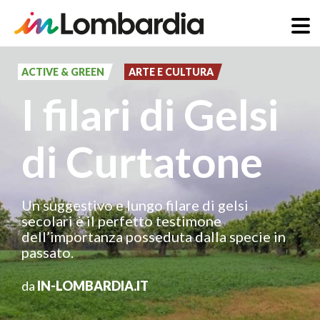
Salta
al
ACTIVE & GREEN
ARTE E CULTURA
contenuto
I filari di Gelsi
principale
di Curtatone
Un suggestivo e lungo filare di gelsi
secolari è il perfetto testimone
dell’importanza posseduta dalla specie in
passato.
da
IN-LOMBARDIA.IT