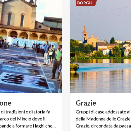
BORGHI
tone
Grazie
 di tradizioni e di storia fa
Gruppi di case addossate al
Parco del Mincio dove il
della Madonna delle Grazie
fiume si espande a formare i laghi che circondano Mantova