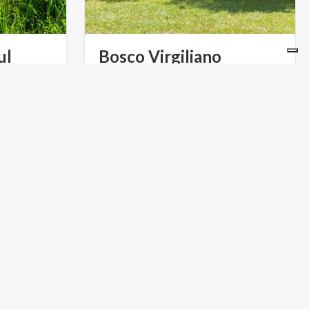
ul
Bosco
Virgiliano
Il
Bosco
Virgiliano
è
il
parco
più
esteso
della
città
TURISMO RELIGIOSO