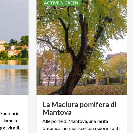
ACTIVE & GREEN
La Maclura pomifera di
Mantova
 Santuario
: siamo a
Alle porte di Mantova, una rarità
Grazie, circondata da paesaggi virgiliani alle porte di Mantova
botanica incuriosisce con i suoi insoliti