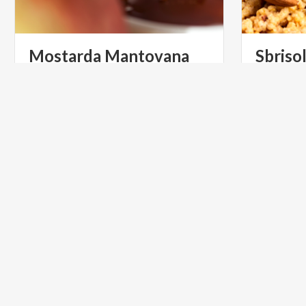
Mostarda
Mantovana
Sbriso
ARTE E CULTURA
INFOPOI