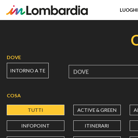
LUOGHI
Salta
al
contenuto
principale
DOVE
INTORNO A TE
DOVE
COSA
TUTTI
ACTIVE & GREEN
A
INFOPOINT
ITINERARI