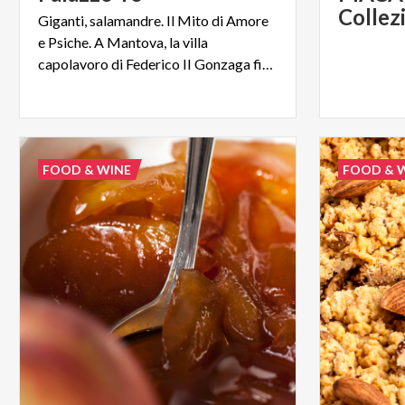
Collez
Giganti, salamandre. Il Mito di Amore
e Psiche. A Mantova, la villa
capolavoro di Federico II Gonzaga firmata dal genio di Giulio Romano
FOOD & WINE
FOOD & 