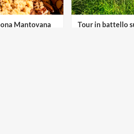
lona
Mantovana
Tour in battello s
Mincio
NT
ARTE E CULTURA