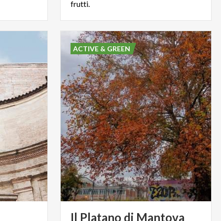
frutti.
ACTIVE & GREEN
Il
Platano
di
Mantova