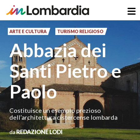
Salta
al
ARTE E CULTURA
TURISMO RELIGIOSO
contenuto
Abbazia dei
principale
Santi Pietro e
Paolo
Costituisce un esempio prezioso
dell’architettura cistercense lombarda
da
REDAZIONE LODI