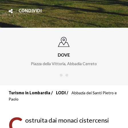
CONDIVIDI
DOVE
Piazza della Vittoria
,
Abbadia Cerreto
Turismo in Lombardia
LODI
Abbazia dei Santi Pietro e
Briciole
Paolo
di
C
pane
ostruita dai monaci cistercensi