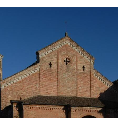
celebre pittore Callisto Piazza la grande pala Cesi.
Il dipinto rappresenta la “Madonna col Bambino,
santi e il committente Federico Cesi” e si pone tra le
opere più significative della maturità del pittore.
La
pala di Callisto è anche il primo grande intervento
pittorico all’interno dell’abbazia
, fino ad allora
rimasta priva di ogni tipo di decorazione.
Nel 1798 l’abbazia venne soppressa e i monaci
abbandonarono il Cerreto.