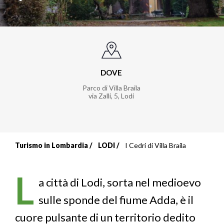
DOVE
Parco di Villa Braila
via Zalli, 5
,
Lodi
Turismo in Lombardia
LODI
I Cedri di Villa Braila
Briciole
di
L
a città di Lodi, sorta nel medioevo
pane
sulle sponde del fiume Adda, è il
cuore pulsante di un territorio dedito