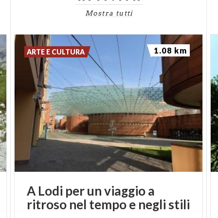
Mostra tutti
1.08 km
ARTE E CULTURA
A
Lodi
per
un
viaggio
a
ritroso
nel
tempo
e
negli
stili