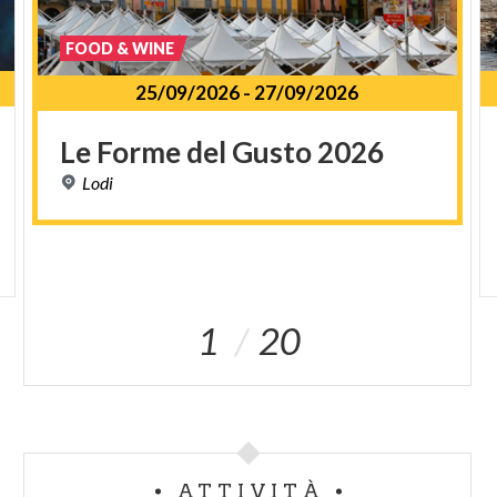
FOOD & WINE
25/09/2026
-
27/09/2026
Le
Forme
del
Gusto
2026
Lodi
1
1
20
ATTIVITÀ