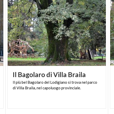
(PH: LUCA PERNECHELE)
Il
Bagolaro
di
Villa
Braila
Il
più
bel
Bagolaro
del
Lodigiano
si
trova
nel
parco
di
Villa
Braila,
nel
capoluogo
provinciale.