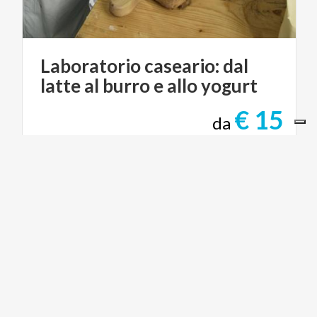
Laboratorio
caseario:
dal
latte
al
burro
e
allo
yogurt
€ 15
da
da
AZIENDA AGRICOLA IL NARCISO
PARCHI