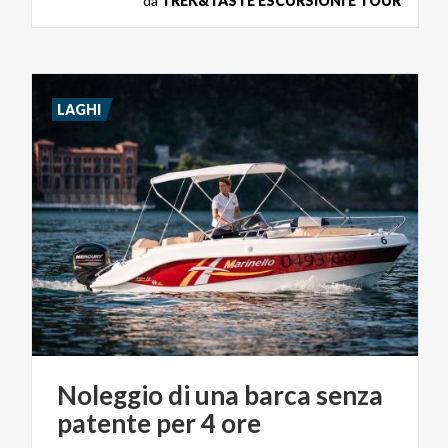
da
TREK&TASTE ESCURSIONI E TOUR
LAGHI
Noleggio
di
una
barca
senza
patente
per
4
ore