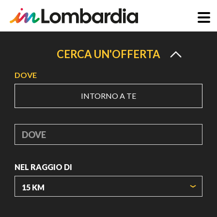
Salta
al
CERCA UN'OFFERTA
contenuto
DOVE
principale
INTORNO A TE
DOVE
NEL RAGGIO DI
ORIGIN COORDINATES