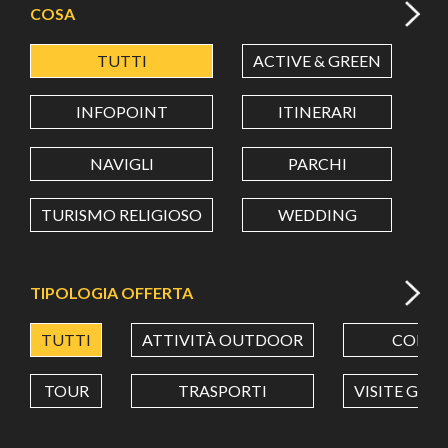
COSA
TUTTI
ACTIVE & GREEN
A
LATITUDINE
INFOPOINT
ITINERARI
LONGITUDINE
NAVIGLI
PARCHI
TURISMO RELIGIOSO
WEDDING
Value in decimal degrees. Use dot (.) as decimal separator.
TIPOLOGIA OFFERTA
TUTTI
ATTIVITÀ OUTDOOR
CORSI
TOUR
TRASPORTI
VISITE GUI