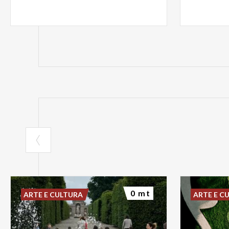
13 Dicembre, 
ore 11.30 – 1
subire delle m
da 11 a 17 an
Litta, Biblio
Villa Arcona
abili.
FAR PASS: il
-
quante vol
inoltre un v
per una passe
0 mt
ARTE E CULTURA
ARTE E C
aperitivo nel
della Villa e