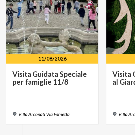
supplemento d
valido per tu
11/08/2026
Visita
Guidata
Speciale
Visita
per
famiglie
11/8
al
Giar
Villa
Arconati
Via
Fametta
Villa
Arc