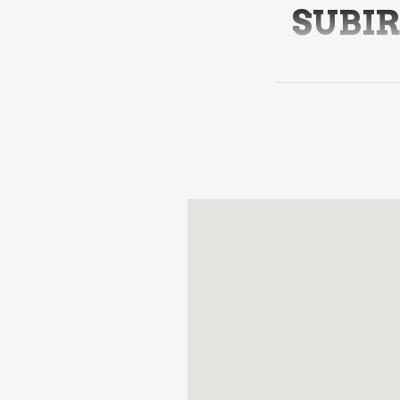
SUBIR
VISITE 
SETTIM
Una passeggiata
mantiene intatto
75 min
fornisce 
elementi costitu
PNRR - e gli obie
all’aperto
, poi