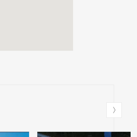
a o alcune sale
trebbe subire
nservando questo
enicale.
renotazione
. Per
a mail
350 22 17.
:
del Giardino