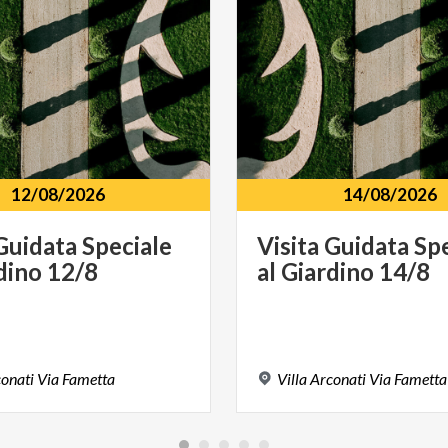
i € 6. Il FAR Pass è in vendita al prezzo promozionale di 
tto l'anno di emissione
).
12/08/2026
14/08/2026
Guidata
Speciale
Visita
Guidata
Spe
dino
12/8
al
Giardino
14/8
onati
Via
Fametta
Villa
Arconati
Via
Fametta