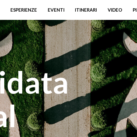
ESPERIENZE
EVENTI
ITINERARI
VIDEO
P
idata
al