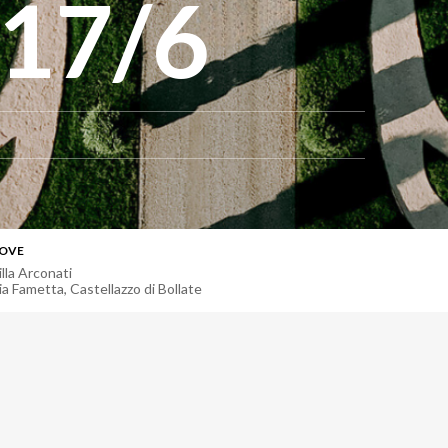
 17/6
OVE
illa Arconati
ia Fametta
,
Castellazzo di Bollate