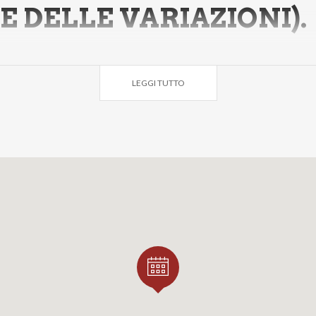
E DELLE VARIAZIONI).
LEGGI TUTTO
SPECIALI AL GIARDINO DURAN
ANA:
 guidata in cui
godere dell’atmosfera del Giardino
, che 
 lo spirito con il quale fu costruito. Il percorso, della
durat
le principali informazioni storico-artistiche riguardo al Giar
tivi, illustra inoltre il progetto di restauro in corso - finan
ttivi attesi per il futuro.
L’attività si svolgerà prevalen
ché coinvolgerà maggiormente il Giardino di Villa Arconati. 