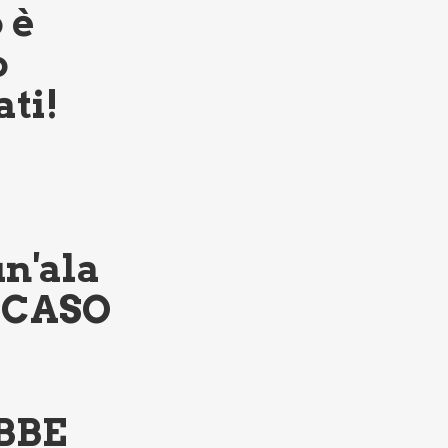
 è
o
ti!
l
un'ala
N CASO
BBE