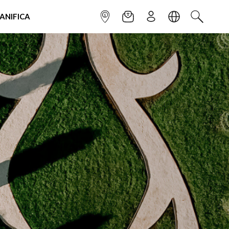
IANIFICA
INFOPOINT
NEWSLETTER
ISCRIVITI
LINGUA
CERCA