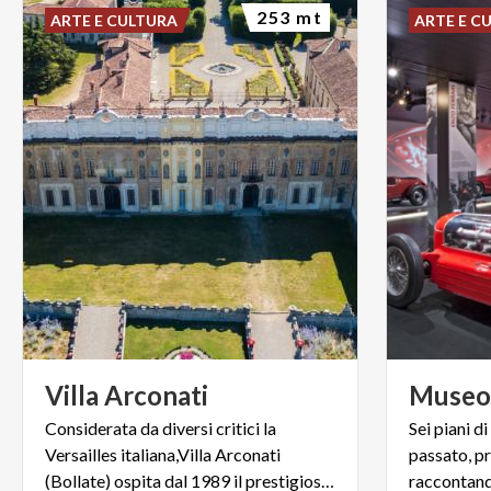
253 mt
ARTE E CULTURA
ARTE E C
monumentale 
come i nobili
12 Aprile al 
occasione di e
biglietto Int
diversamente a
Ambrosiana o 
Gratuito fino
VISITA GUIDA
un percorso 
Villa
Arconati
Muse
volontarie - 
Considerata da diversi critici la
Sei piani d
Castellazzo 
Versailles italiana,Villa Arconati
passato, p
monumental
(Bollate) ospita dal 1989 il prestigioso omonimo festival.