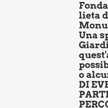
Fonda
lieta 
Monum
Una sp
Giard
quest'
possib
o alcu
DI EV
PART
PERCO