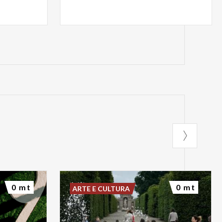
isita indicativi:
e potrebbero
 € 13,00 (ragazzi
gresso a Villa
l Giardino di
diversamente
ni della Villa
,
diventando
da
, anche solo
gustare un
0 mt
0 mt
ARTE E CULTURA
lendidi ambienti
ando solo un