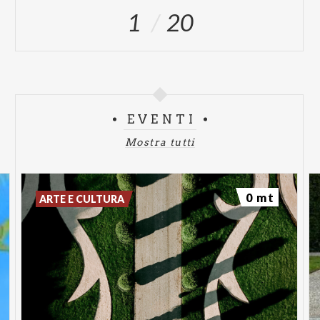
ARTE E… NATURA!
1
20
Una
speciale visita guidata botanica
che
accompagnerà il pubblico lungo un percorso inedito,
guidati da una Guida esperta e da uno dei Giardinieri
della Fondazione Augusto Rancilio: un’esperienza
nuova, pensata per svelare non solo i capolavori
EVENTI
storico-artistici del parco, ma soprattutto le sue
Mostra tutti
straordinarie eccellenze botaniche, raccontate da
chi ogni giorno se ne prende cura.
0 mt
ARTE E CULTURA
VISITE SPECIALI AL
GIARDINO DURANTE LA
SETTIMANA:
Una passeggiata guidata in cui
godere