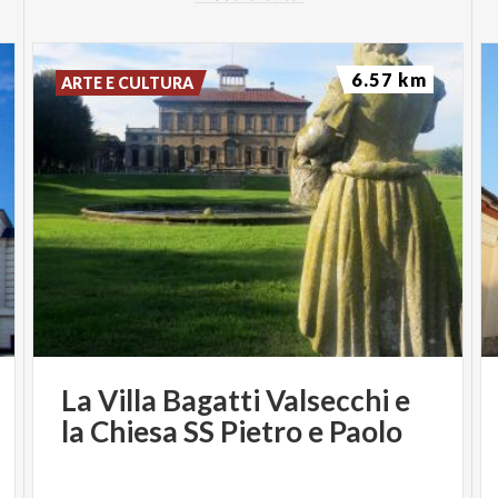
6.57 km
ARTE E CULTURA
GRUPPI ORGANIZZATI
Ospitiamo Gruppi organizzati e scolaresche
tutti i
giorni dell'anno, su prenotazione
. Per
informazioni su viite guidate e servizi personalizzati
è possibile scrivere una mail
a
info@fondazioneaugustorancilio.com
, oppure
telefonare al numero 02 350 22 17.
La
Villa
Bagatti
Valsecchi
e
APERTURA AL PUBBLICO
la
Chiesa
SS
Pietro
e
Paolo
DOMENICALE: