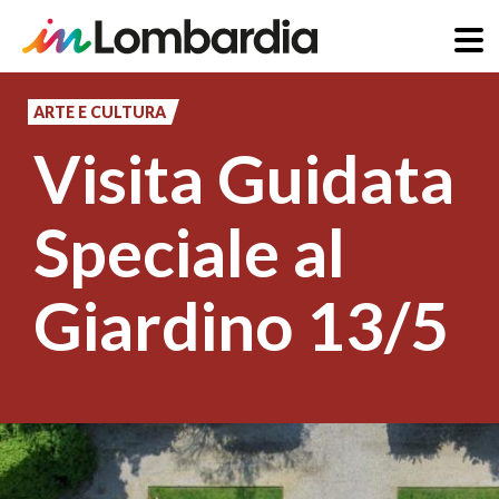
Salta
al
ARTE E CULTURA
contenuto
Visita Guidata
principale
Speciale al
Giardino 13/5