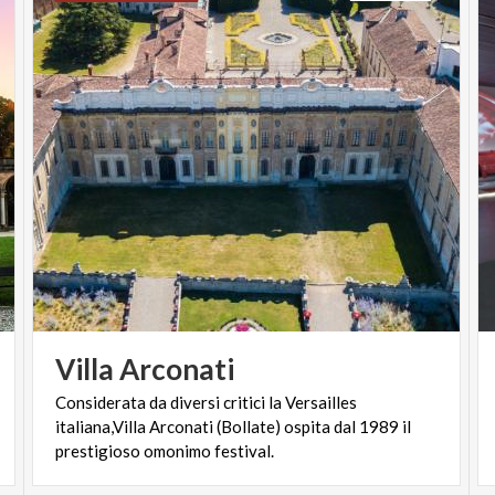
TRA ARTE E NATURA -
VISITE GUIDATE
BOTANICHE ALLA
SCOPERTA DEL GIARDINO
MONUMENTALE DI VILLA
ARCONATI
13 MAGGIO ORE 15:30
ALLA SCOPERTA DEL
Villa
Arconati
GIARDINO
Considerata da diversi critici la Versailles
MONUMENTALE DI VILLA
italiana,Villa Arconati (Bollate) ospita dal 1989 il
ARCONATI IN MODO
prestigioso omonimo festival.
INEDITO, TRA STORIA,