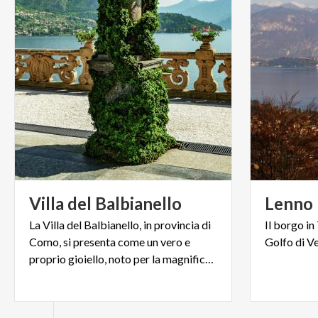
Villa
del
Balbianello
Lenno
La Villa del Balbianello, in provincia di
Il
borgo
in
Como, si presenta come un vero e
Golfo
di
V
proprio gioiello, noto per la magnificenza della struttura