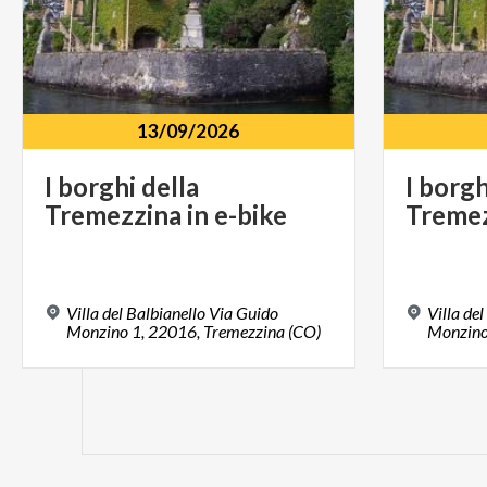
13/09/2026
I
borghi
della
I
borgh
Tremezzina
in
e-bike
Treme
Villa del Balbianello Via Guido
Villa de
Monzino 1, 22016, Tremezzina (CO)
Monzino