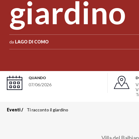
giardino
da
LAGO DI COMO
QUANDO
D
07/06/2026
V
V
T
Eventi
Ti racconto il giardino
Briciole
di
Villa del Balbia