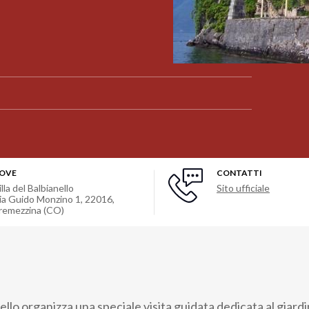
OVE
CONTATTI
illa del Balbianello
Sito ufficiale
ia Guido Monzino 1, 22016,
remezzina (CO)
nello organizza una speciale visita guidata dedicata al giard