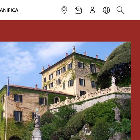
IANIFICA
INFOPOINT
NEWSLETTER
ISCRIVITI
LINGUA
CERCA