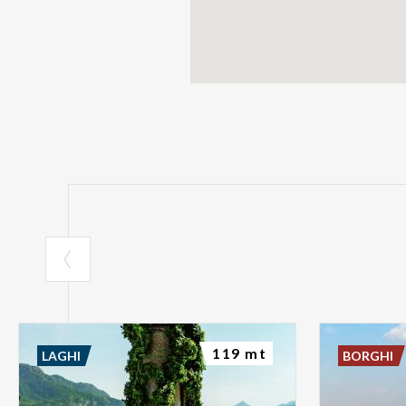
119 mt
LAGHI
BORGHI