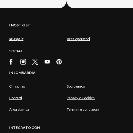
I NOSTRI SITI
ariaspa.it
Area operatori
SOCIAL
IN LOMBARDIA
Chi siamo
Socio unico
Contatti
Privacy e Cookies
Area stampa
Termini e condizioni
INTEGRATO CON