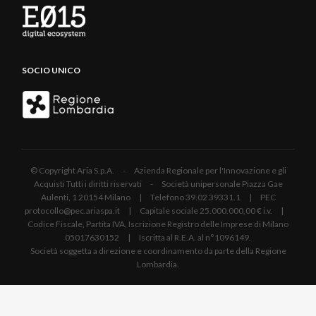
SOCIO UNICO
© Copyright Aria S.p.A. - Azienda Regionale per l'Innovazione e gli
Acquisti Tutti i diritti riservati - Società unipersonale Piazza Gae
Aulenti, 1 20154 Milano | Telefono 39.02 39331.1 | PEC
protocollo@pec.ariaspa.it | Capitale sociale 25.000.000,00 € i.v. |
Codice Fiscale, Partita IVA, Iscrizione Registro delle Imprese di Milano
05017630152 | Iscritta al R.E.A. al n°1096149.
Società soggetta a direzione e coordinamento da parte della Regione
Lombardia.