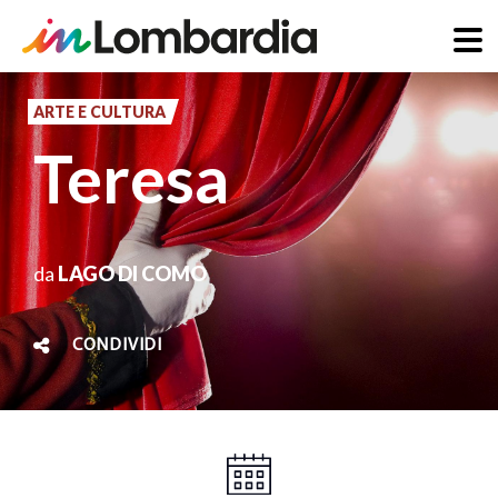
Salta
al
ARTE E CULTURA
contenuto
Teresa
principale
da
LAGO DI COMO
CONDIVIDI