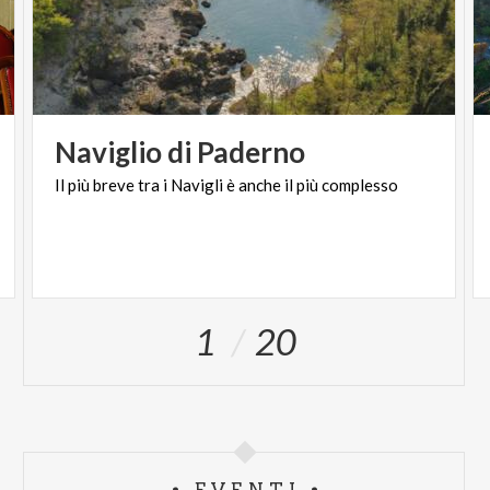
Naviglio
di
Paderno
Il
più
breve
tra
i
Navigli
è
anche
il
più
complesso
1
20