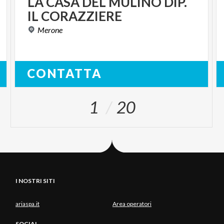
LA
CASA
DEL
MULINO
DIP.
IL
CORAZZIERE
Merone
CONTATTA
1
20
I NOSTRI SITI
ariaspa.it
Area operatori
SOCIAL