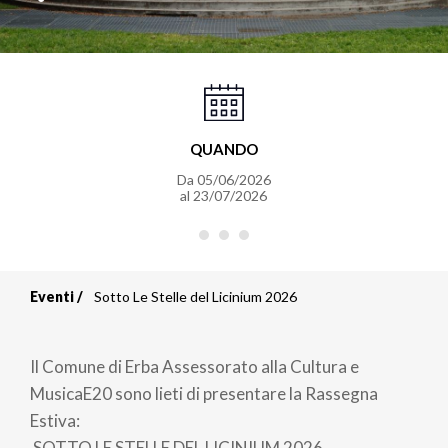
QUANDO
Da
05/06/2026
al
23/07/2026
Eventi
Sotto Le Stelle del Licinium 2026
Briciole
di
Il Comune di Erba Assessorato alla Cultura e
pane
MusicaE20 sono lieti di presentare la Rassegna
Estiva:
SOTTO LE STELLE DEL LICINIUM 2026