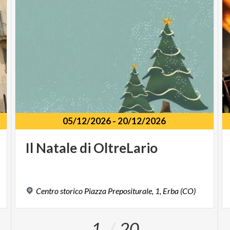
05/12/2026
-
20/12/2026
Il
Natale
di
OltreLario
Centro
storico
Piazza
Prepositurale,
1,
Erba
(CO)
1
20