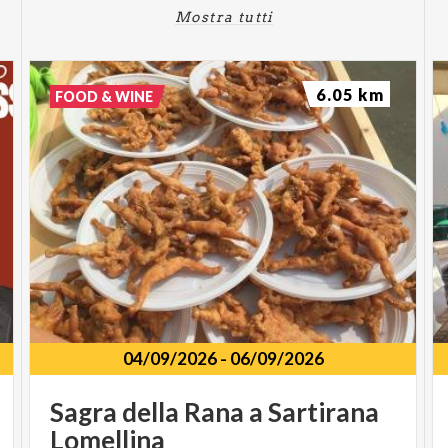
Mostra tutti
6.05 km
FOOD & WINE
04/09/2026
-
06/09/2026
Sagra
della
Rana
a
Sartirana
Lomellina