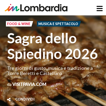
Salta
al
FOOD & WINE
MUSICA E SPETTACOLO
contenuto
Sagra dello
principale
Spiedino 2026
Tre giorni di gusto, musica e tradizione a
Torre Beretti e Castellaro
da
VISITPAVIA.COM
CONDIVIDI