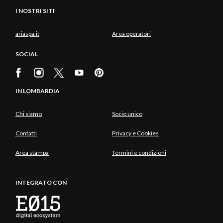
I NOSTRI SITI
ariaspa.it
Area operatori
SOCIAL
IN LOMBARDIA
Chi siamo
Socio unico
Contatti
Privacy e Cookies
Area stampa
Termini e condizioni
INTEGRATO CON