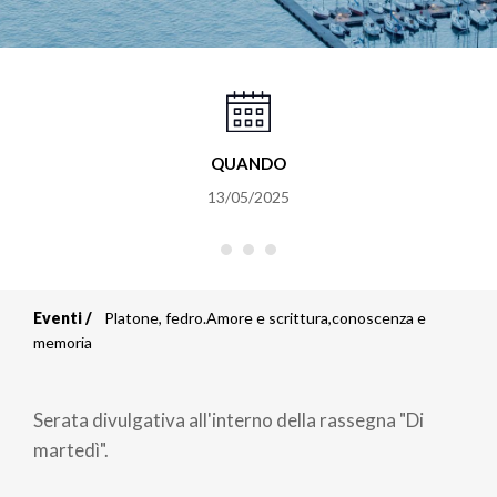
QUANDO
13/05/2025
Eventi
Platone, fedro.Amore e scrittura,conoscenza e
Briciole
memoria
di
Serata divulgativa all'interno della rassegna "Di
pane
martedì".