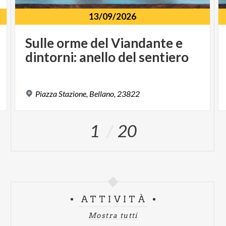
13/09/2026
Sulle
orme
del
Viandante
e
dintorni:
anello
del
sentiero
Piazza
Stazione,
Bellano,
23822
1
20
ATTIVITÀ
Mostra tutti