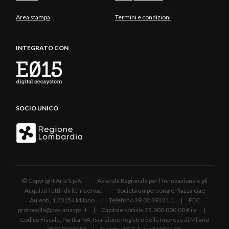
Area stampa
Termini e condizioni
INTEGRATO CON
SOCIO UNICO
© Copyright Aria S.p.A. - Azienda Regionale per l'Innovazione e gli
Acquisti Tutti i diritti riservati - Società unipersonale Piazza Gae
Aulenti, 1 20154 Milano | Telefono 39.02 39331.1 | PEC
protocollo@pec.ariaspa.it | Capitale sociale 25.000.000,00 € i.v. |
Codice Fiscale, Partita IVA, Iscrizione Registro delle Imprese di Milano