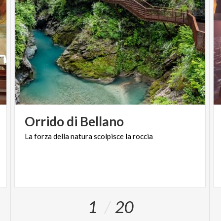
Orrido
di
Bellano
La
forza
della
natura
scolpisce
la
roccia
1
20