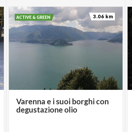
3.06 km
ACTIVE & GREEN
Varenna
e
i
suoi
borghi
con
degustazione
olio