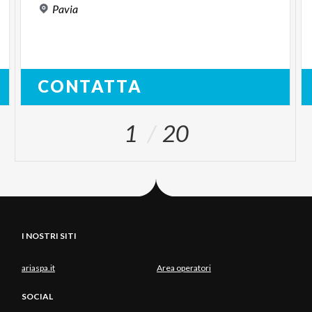
Pavia
CONTATTA
1
20
I NOSTRI SITI
ariaspa.it
Area operatori
SOCIAL