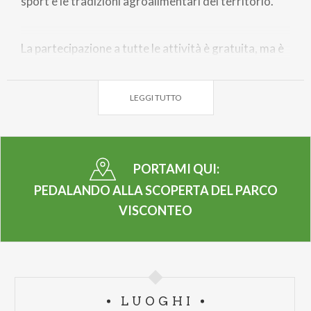
sport e le tradizioni agroalimentari del territorio.
La partecipazione a tutte le attività è gratuita, ma è
richiesta la prenotazione scrivendo all’indirizzo e-
mail:
info@progetti.pavia.it
LEGGI TUTTO
Domenica 22 giugno alle ore 17 sarà la volta del
primo appuntamento per il Comune di San Genesio
ed Uniti, che propone un percorso storico-
PORTAMI QUI:
naturalistico in bicicletta nei luoghi legati alla
Battaglia di Pavia. L’itinerario si svilupperà
PEDALANDO ALLA SCOPERTA DEL PARCO
attraverso tappe significative del territorio, a
VISCONTEO
partire dal Castello di Mirabello e dalla Greenway
che collega Pavia a San Genesio, passando per Ca’
de Passeri, sede del Consiglio Comunale e del
Museo della Battaglia, situata in prossimità della
LUOGHI
Via Battaglia di Pavia, toponimo che rievoca