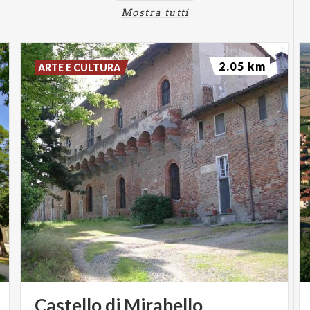
direttamente l’evento storico del 1525. Il percorso
Mostra tutti
proseguirà verso il Municipio e si concluderà presso i
resti della Porta Pescarina, identificata come uno
dei luoghi simbolo della battaglia. Il punto di ritrovo
2.05 km
ARTE E CULTURA
sarà al Castello di Mirabello. Anche in questa
occasione è previsto un momento finale di
degustazione.
Di seguito il calendario completo del Comune di San
Genesio ed Uniti:
22 giugno ore 17
13 luglio ore 17
20 luglio ore 17
14 settembre ore 16
11 ottobre ore 16
Castello
di
Mirabello