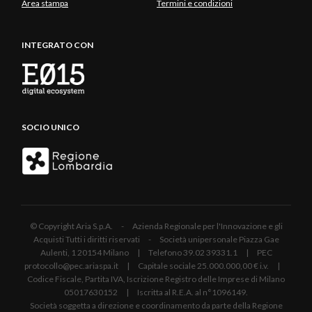
Area stampa
Termini e condizioni
INTEGRATO CON
SOCIO UNICO
© Copyright Aria S.p.A. - Azienda Regionale per l'Innovazione e gli
Acquisti Tutti i diritti riservati - Società unipersonale Piazza Gae
Aulenti, 1 20154 Milano | Telefono 39.02 39331.1 | PEC
protocollo@pec.ariaspa.it | Capitale sociale 25.000.000,00 € i.v. |
Codice Fiscale, Partita IVA, Iscrizione Registro delle Imprese di Milano
05017630152 | Iscritta al R.E.A. al n°1096149.
Società soggetta a direzione e coordinamento da parte della Regione