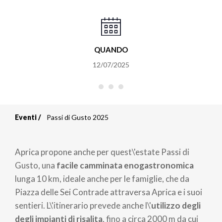
QUANDO
12/07/2025
Eventi
Passi di Gusto 2025
Briciole
di
Aprica propone anche per quest\'estate Passi di
pane
Gusto, una
facile camminata enogastronomica
lunga 10 km, ideale anche per le famiglie, che da
Piazza delle Sei Contrade attraversa Aprica e i suoi
sentieri. L\'itinerario prevede anche l\'
utilizzo degli
degli impianti di risalita
, fino a circa 2000 m da cui