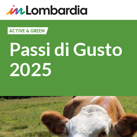
Salta
al
ACTIVE & GREEN
contenuto
Passi di Gusto
principale
2025