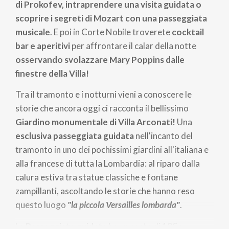
di Prokofev, intraprendere una visita guidata o
scoprire i segreti di Mozart con una passeggiata
musicale
. E poi in Corte Nobile troverete
cocktail
bar e aperitivi
per affrontare il calar della notte
osservando svolazzare Mary Poppins dalle
finestre della Villa!
Tra il tramonto e i notturni vieni a conoscere le
storie che ancora oggi ci racconta il bellissimo
Giardino monumentale di Villa Arconati!
Una
esclusiva passeggiata guidata
nell'incanto del
tramonto in uno dei pochissimi giardini all'italiana e
alla francese di tutta la Lombardia: al riparo dalla
calura estiva tra statue classiche e fontane
zampillanti, ascoltando le storie che hanno reso
questo luogo
"la piccola Versailles lombarda"
.
La
Passeggiata guidata
ha un costo di 10€ a