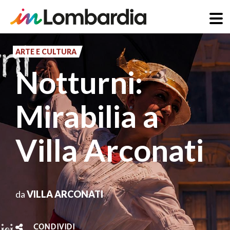
Salta
al
ARTE E CULTURA
contenuto
Notturni:
principale
Mirabilia a
Villa Arconati
da
VILLA ARCONATI
CONDIVIDI