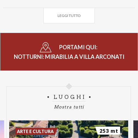
persona ed è riservata solo ai possessori del
biglietto di ingresso.
LEGGI TUTTO
Durata: 30 min circa
Partenza ore: 18:45 oppure 19:45
PORTAMI QUI:
Biglietti:
NOTTURNI: MIRABILIA A VILLA ARCONATI
- € 15 Intero prevendita (vendibile online fino al
giorno prima dell'evento)
- € 25 Intero prevendita + passeggiata guidata
- € 20 Intero in cassa (vendibile in biglietteria
giorno dell'evento)
LUOGHI
- € 30 Intero in cassa + passeggiata guidata
Mostra tutti
(vendibile in biglietteria giorno dell'evento)
- Omaggio (bambini < 10 anni ed accompagnatori
persone diversamente abili)
253 mt
ARTE E CULTURA