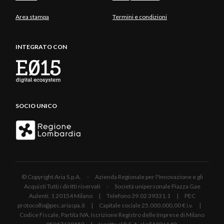
Area stampa
Termini e condizioni
INTEGRATO CON
SOCIO UNICO
© Copyright Aria S.p.A. - Azienda Regionale per l'Innovazione e gli
Acquisti Tutti i diritti riservati - Società unipersonale Piazza Gae
Aulenti, 1 20154 Milano | Telefono 39.02 39331.1 | PEC
protocollo@pec.ariaspa.it | Capitale sociale 25.000.000,00 € i.v. |
Codice Fiscale, Partita IVA, Iscrizione Registro delle Imprese di Milano