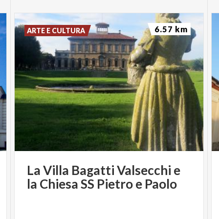
6.57 km
ARTE E CULTURA
La
Villa
Bagatti
Valsecchi
e
la
Chiesa
SS
Pietro
e
Paolo