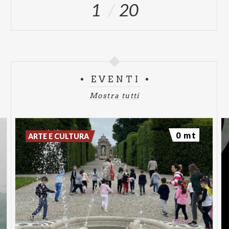
1
20
L’evento è organizzato da Fondazione Augusto Rancilio
in collaborazione con Musicamorfosi e Comune di
Bollate con il contributo di Fondazione Cariplo
EVENTI
Mostra tutti
0 mt
ARTE E CULTURA