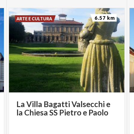
6.57 km
ARTE E CULTURA
La
Villa
Bagatti
Valsecchi
e
la
Chiesa
SS
Pietro
e
Paolo