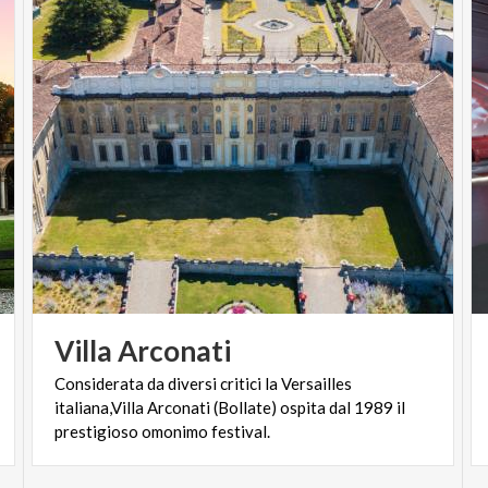
persone diversamente abili)
Per acquistare i biglietti per la serata di Venerdì
19 Giugno
CLICCA QUI
Per acquistare i biglietti per la serata di Venerdì
19 Giugno
CLICCA QUI
Info:
Fondazione Augusto Rancilio - Villa Arconati - Via
Villa
Arconati
Madonna Fametta 1 - Castellazzo di Bollate (MI)
Considerata da diversi critici la Versailles
Tel. 02 350 22 17 -
italiana,Villa Arconati (Bollate) ospita dal 1989 il
info@fondazioneaugustorancilio.com
prestigioso omonimo festival.