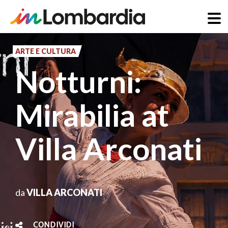
Salta
al
ARTE E CULTURA
contenuto
Notturni:
principale
Mirabilia at
Villa Arconati
da
VILLA ARCONATI
CONDIVIDI