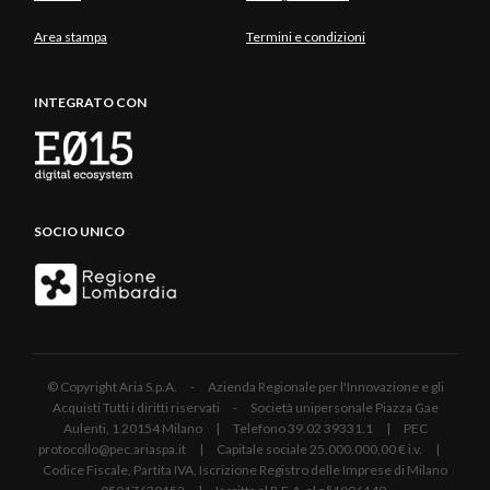
Area stampa
Termini e condizioni
INTEGRATO CON
SOCIO UNICO
© Copyright Aria S.p.A. - Azienda Regionale per l'Innovazione e gli
Acquisti Tutti i diritti riservati - Società unipersonale Piazza Gae
Aulenti, 1 20154 Milano | Telefono 39.02 39331.1 | PEC
protocollo@pec.ariaspa.it | Capitale sociale 25.000.000,00 € i.v. |
Codice Fiscale, Partita IVA, Iscrizione Registro delle Imprese di Milano