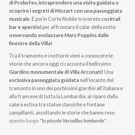
di Prokofev, intraprendere una visita guidata o
scoprire i segreti di Mozart con una passeggiata
musicale
. E poi in Corte Nobile troverete
cocktail
bar e aperitivi
per affrontare il calar della notte
osservando svolazzare Mary Poppins dalle
finestre della Villa!
Tra il tramonto e i notturni vieni a conoscere le
storie che ancora oggi ci racconta il bellissimo
Giardino monumentale di Villa Arconati!
Una
esclusiva passeggiata guidata
nell'incanto del
tramonto in uno dei pochissimi giardini all'italiana e
alla francese di tutta la Lombardia: al riparo dalla
calura estiva tra statue classiche e fontane
zampillanti, ascoltando le storie che hanno reso
questo luogo
"la piccola Versailles lombarda"
.
La
Passeggiata guidata
ha un costo di 10€ a