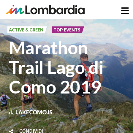
Salta
al
ACTIVE & GREEN
TOP EVENTS
contenuto
Marathon
principale
Trail Lago di
Como 2019
da
LAKECOMO.IS
CONDIVIDI