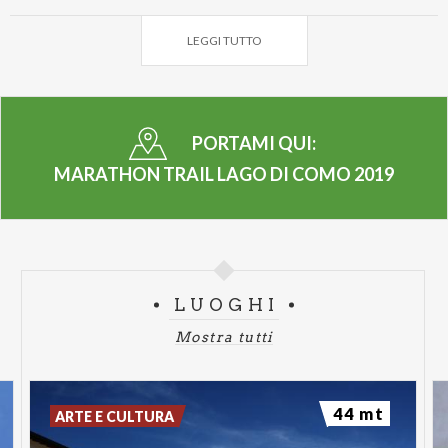
montagne circostanti, dando ai partecipanti il gusto
LEGGI TUTTO
di essere catapultati in un ambiente magico con
paesaggi unici.
Una gara due distanze:
PORTAMI QUI:
Entrambe le distanze partono da Menaggio piazza
MARATHON TRAIL LAGO DI COMO 2019
Garibaldi fronte lago (quota m 201 sul livello del
mare) con arrivo finale a Menaggio piazza Garibaldi
fronte lago.
Mid Distance: 60 km - D + 4.000 m
-
Il tempo
LUOGHI
massimo disponibile per finire la gara è di ore
14.30
Mostra tutti
Short Distance: 30 km - D + 2.200 m
-
Il tempo
massimo disponibile per finire la gara è di ore
44 mt
ARTE E CULTURA
08:30