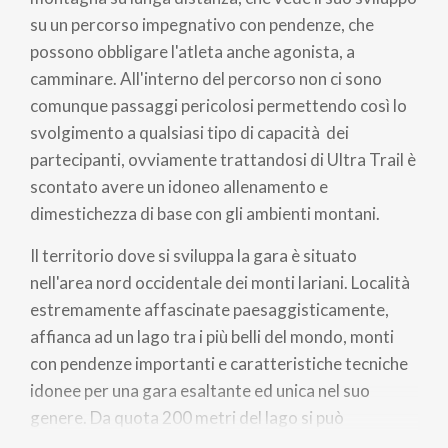
su un percorso impegnativo con pendenze, che
possono obbligare l'atleta anche agonista, a
camminare. All'interno del percorso non ci sono
comunque passaggi pericolosi permettendo così lo
svolgimento a qualsiasi tipo di capacità dei
partecipanti, ovviamente trattandosi di Ultra Trail è
scontato avere un idoneo allenamento e
dimestichezza di base con gli ambienti montani.
Il territorio dove si sviluppa la gara è situato
nell'area nord occidentale dei monti lariani. Località
estremamente affascinate paesaggisticamente,
affianca ad un lago tra i più belli del mondo, monti
con pendenze importanti e caratteristiche tecniche
idonee per una gara esaltante ed unica nel suo
genere. Da quota 200 metri del lago si può
velocemente raggiungere quota 2.100 delle