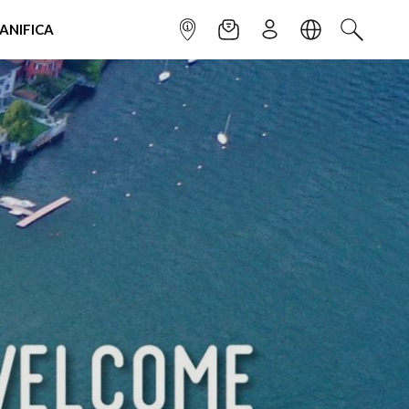
IANIFICA
INFOPOINT
NEWSLETTER
ISCRIVITI
LINGUA
CERCA