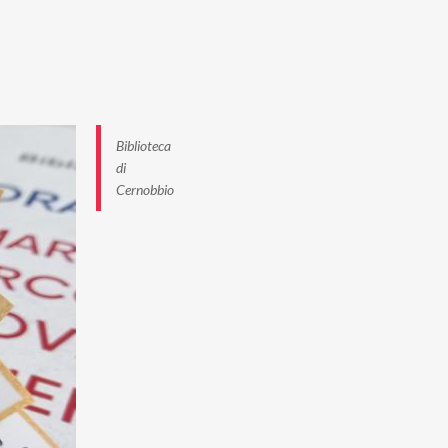
Biblioteca
di
Cernobbio