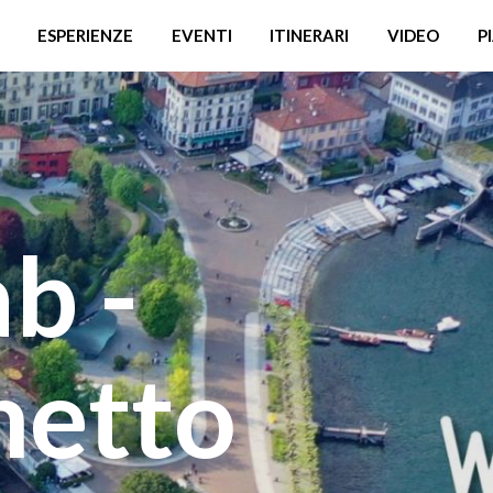
ESPERIENZE
EVENTI
ITINERARI
VIDEO
P
b -
metto