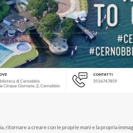
OVE
CONTATTI
iblioteca di Cernobbio
3516747859
ia Cinque Giornate, 2
,
Cernobbio
, ritornare a creare con le proprie mani e la propria imma