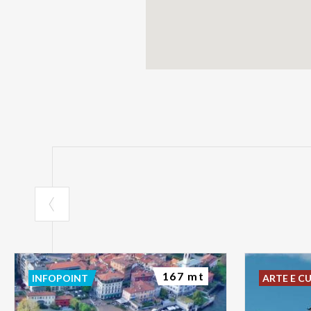
167 mt
INFOPOINT
ARTE E C