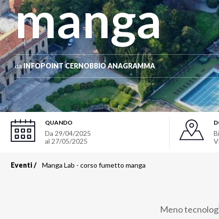
manga
da
INFOPOINT CERNOBBIO ANAGRAMMA
QUANDO
D
Da
29/04/2025
B
al
27/05/2025
V
Eventi
Manga Lab - corso fumetto manga
Briciole
di
Meno tecnologia
pane