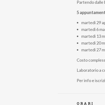
Partendo dalle b
5 appuntament
martedì 29 ap
martedì 6 ma
martedì 13 m
martedì 20 m
martedì 27 m
Costo complessiv
Laboratorio a c
Per info e iscriz
ORARI