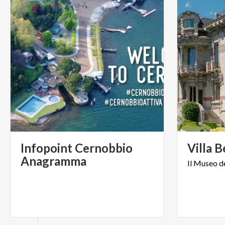
Infopoint Cernobbio
Villa
B
Anagramma
Il
Museo
d