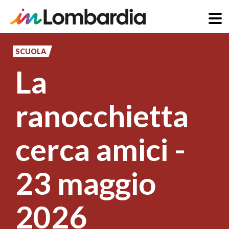
Salta
al
SCUOLA
contenuto
La
principale
ranocchietta
cerca amici -
23 maggio
2026