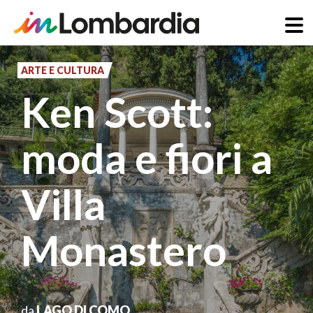
Salta
al
ARTE E CULTURA
contenuto
Ken Scott:
principale
moda e fiori a
Villa
Monastero
da
LAGO DI COMO