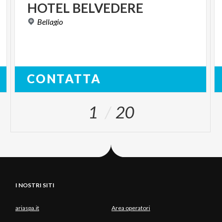
HOTEL
BELVEDERE
Bellagio
CONTATTA
1
20
I NOSTRI SITI
ariaspa.it
Area operatori