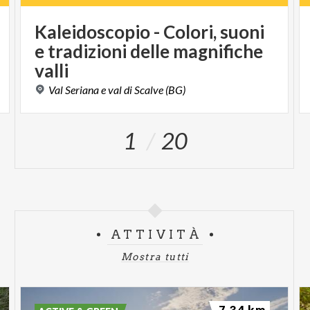
Kaleidoscopio - Colori, suoni
e tradizioni delle magnifiche
valli
Val
Seriana
e
val
di
Scalve
(BG)
1
20
ATTIVITÀ
Mostra tutti
7.34 km