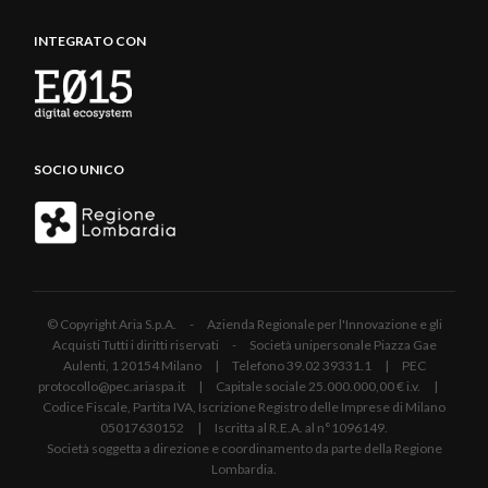
INTEGRATO CON
SOCIO UNICO
© Copyright Aria S.p.A. - Azienda Regionale per l'Innovazione e gli
Acquisti Tutti i diritti riservati - Società unipersonale Piazza Gae
Aulenti, 1 20154 Milano | Telefono 39.02 39331.1 | PEC
protocollo@pec.ariaspa.it | Capitale sociale 25.000.000,00 € i.v. |
Codice Fiscale, Partita IVA, Iscrizione Registro delle Imprese di Milano
05017630152 | Iscritta al R.E.A. al n°1096149.
Società soggetta a direzione e coordinamento da parte della Regione
Lombardia.