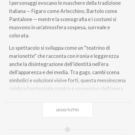
I personaggi evocano le maschere della tradizione
italiana — Figaro come Arlecchino, Bartolo come
Pantalone — mentre la scenografia e i costumi si
muovono in un’atmosfera sospesa, surreale e
colorata.
Lo spettacolo si sviluppa come un “teatrino di
marionette” che racconta con ironia e leggerezza
anche la disintegrazione dell’identità nell’era
dell’apparenza e dei media. Tra gags, cambi scena
simbolici e soluzioni visive forti, questa messinscena
celebra il potenziale comico e sovversivo dell’opera
di Rossini, facendo dialogare tradizione e
avanguardia.
LEGGI TUTTO
Biglietti
Poltronissima
€ 34,00