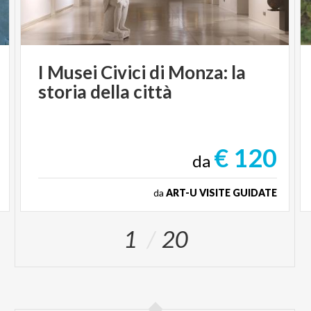
I
Musei
Civici
di
Monza:
la
storia
della
città
€ 120
da
da
ART-U VISITE GUIDATE
1
20