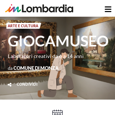
Salta
al
ARTE E CULTURA
contenuto
GIOCAMUSEO
principale
Laboratori creativi da 6 a 14 anni
da
COMUNE DI MONZA
CONDIVIDI