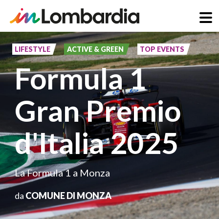
Salta
al
LIFESTYLE
ACTIVE & GREEN
TOP EVENTS
contenuto
Formula 1
principale
Gran Premio
d'Italia 2025
La Formula 1 a Monza
da
COMUNE DI MONZA