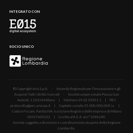
INTEGRATO CON
SOCIO UNICO
© Copyright Aria S.p.A. - Azienda Regionale per l'Innovazione e gli
Acquisti Tutti i diritti riservati - Società unipersonale Piazza Gae
Aulenti, 1 20154 Milano | Telefono 39.02 39331.1 | PEC
protocollo@pec.ariaspa.it | Capitale sociale 25.000.000,00 € i.v. |
Codice Fiscale, Partita IVA, Iscrizione Registro delle Imprese di Milano
05017630152 | Iscritta al R.E.A. al n°1096149.
Società soggetta a direzione e coordinamento da parte della Regione
Lombardia.