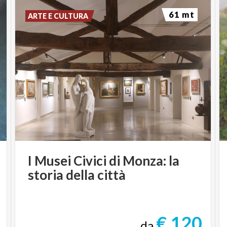
61 mt
ARTE E CULTURA
I
Musei
Civici
di
Monza:
la
storia
della
città
€ 120
da