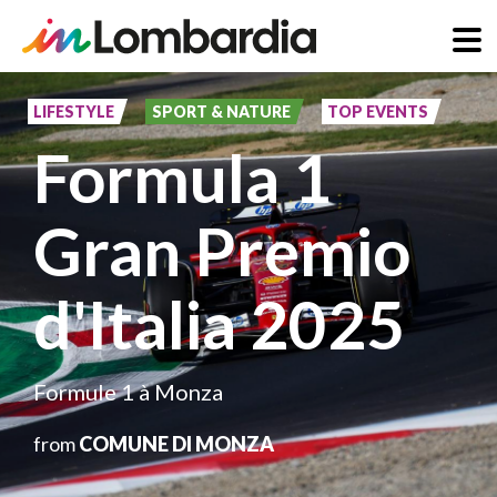
Aller
au
LIFESTYLE
SPORT & NATURE
TOP EVENTS
contenu
Formula 1
principal
Gran Premio
d'Italia 2025
Formule 1 à Monza
from
COMUNE DI MONZA