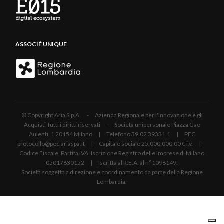
ASSOCIÉ UNIQUE
© Copyright Aria S.p.A. - Azienda Regionale per l'Innovazione e gli
Acquisti Tutti i diritti riservati - Società unipersonale Piazza Gae
Aulenti, 1 20154 Milano | Telefono 39.02 39331.1 | PEC
protocollo@pec.ariaspa.it | Capitale sociale 25.000.000,00 € i.v. |
Codice Fiscale, Partita IVA, Iscrizione Registro delle Imprese di Milano
05017630152 | Iscritta al R.E.A. al n°1096149.
Società soggetta a direzione e coordinamento da parte della Regione
Lombardia.