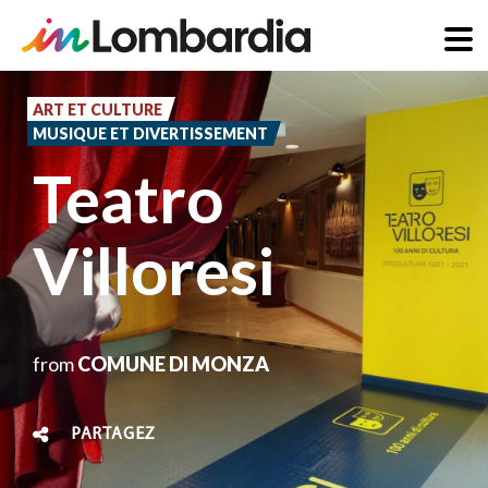
Aller
au
ART ET CULTURE
MUSIQUE ET DIVERTISSEMENT
contenu
Teatro
principal
Villoresi
from
COMUNE DI MONZA
PARTAGEZ