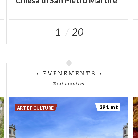
Chiesa
di
San
Pietro
Martire
1
20
ÉVÉNEMENTS
Tout montrer
291 mt
ART ET CULTURE