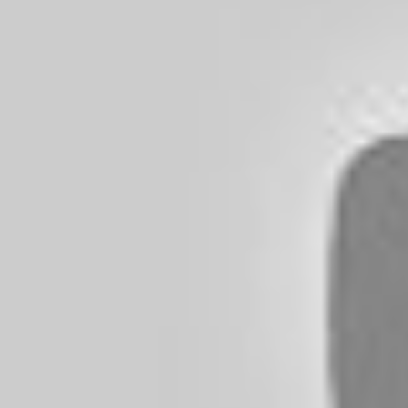
plâtre du célèb
Georges le Drag
La section cons
Une section con
l'intention de p
œuvres exposées
grande
Veduta d