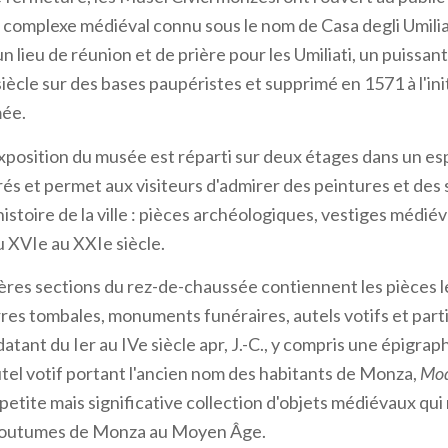
le complexe médiéval connu sous le nom de Casa degli Umilia
un lieu de réunion et de prière pour les Umiliati, un puissan
iècle sur des bases paupéristes et supprimé en 1571 à l'init
mée.
xposition du musée est réparti sur deux étages dans un es
és et permet aux visiteurs d'admirer des peintures et des
istoire de la ville : pièces archéologiques, vestiges médié
u XVIe au XXIe siècle.
res sections du rez-de-chaussée contiennent les pièces l
rres tombales, monuments funéraires, autels votifs et parti
ant du Ier au IVe siècle apr, J.-C., y compris une épigra
autel votif portant l'ancien nom des habitants de Monza,
Mod
etite mais significative collection d'objets médiévaux qui
 coutumes de Monza au Moyen Âge.