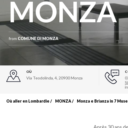
MONZA
from
COMUNE DI MONZA
OÙ
C
Via Teodolinda, 4
,
20900
Monza
0
Si
i
Où aller en Lombardie
MONZA
Monza e Brianza in 7 Muse
Fil
d'Ariane
Après 30 ans de