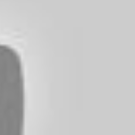
no Marini,
Saint
 Fancello
 du musée, avec
 travers les
ées est la