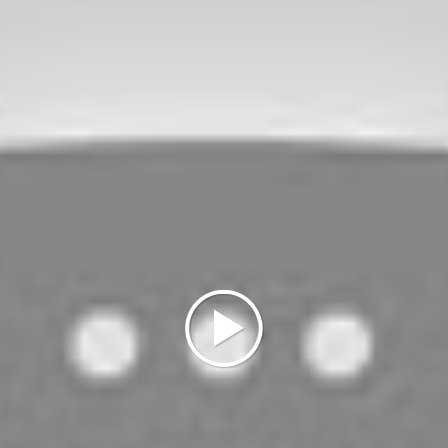
re
Arturo Martini
, la
Léda au cygne
, et le bas-relief de Mari
on
.
acrée à la céramique, avec des œuvres du Sarde
Salvatore
sacrée au visage de la ville de Monza conclut le parcours
résenter quelques grands moments de l'histoire de la ville à
. L'une des peintures les plus célèbres et les plus appréci
ella contrada Nuova in Monza
de
Angelo Inganni.