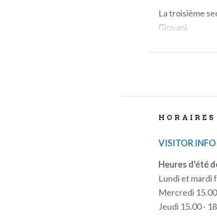
La troisième se
Giovani.
Au premier étag
collection de 
La section d'ar
qui constituent 
les grands doma
HORAIRES
mythologie et l
VISITOR INFO
Dans la section
siècle avec les
Heures d'été 
Monza de
Emil
Lundi et mardi
célèbre peintr
Mercredi 15.00 
l'exposition de
Jeudi 15.00 - 18
technique ancie