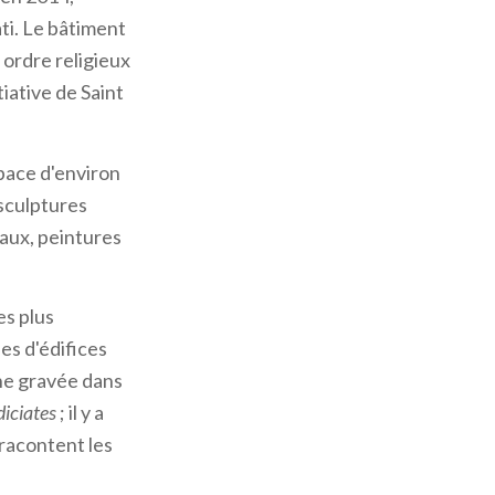
ti. Le bâtiment
t ordre religieux
iative de Saint
pace d'environ
 sculptures
vaux, peintures
es plus
es d'édifices
phe gravée dans
iciates
; il y a
 racontent les