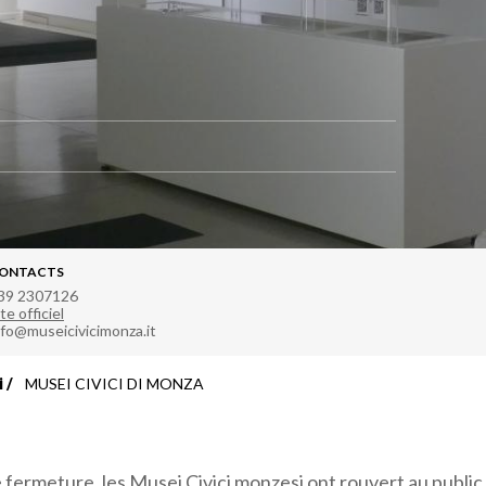
ONTACTS
39 2307126
te officiel
nfo@museicivicimonza.it
i
MUSEI CIVICI DI MONZA
 fermeture, les Musei Civici monzesi ont rouvert au public