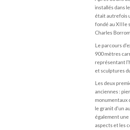
installés dans 
était autrefois 
fondé au XIIIe s
Charles Borro
Le parcours d'e
900 mètres carr
représentant l'h
et sculptures d
Les deux premiè
anciennes : pie
monumentaux dat
le granit d'un 
également une p
aspects et les