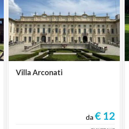
Giardino alla scoperta di Teatri e Fontane, per
gustare un aperitivo nel nostro Caffè Goldoni, o
per incontrare i tuoi amici negli splendidi
ambienti della Villa e - quando vorrai - potrai
partecipare alla visita guidata versando solo un
supplemento di € 6. Il FAR Pass è in vendita al
prezzo promozionale di 35 € (Accesso valido
per tutto l'anno di emissione
).
Villa
Arconati
VISITE SPECIALI AL
GIARDINO DURANTE LA
SETTIMANA:
€ 12
da
Una passeggiata guidata in cui
godere