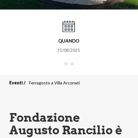
QUANDO
15/08/2025
Eventi
Ferragosto a Villa Arconati
Briciole
di
pane
Fondazione
Augusto Rancilio è