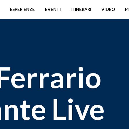
ESPERIENZE
EVENTI
ITINERARI
VIDEO
P
Ferrario
nte Live