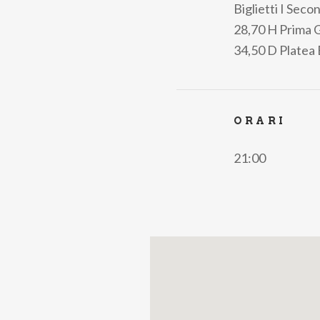
Biglietti
I Secon
pane
28,70
H Prima Ga
34,50
D Platea
ORARI
21:00