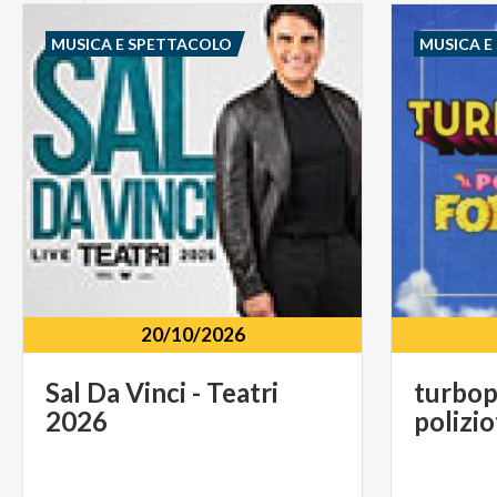
MUSICA E SPETTACOLO
MUSICA E
20/10/2026
Sal
Da
Vinci
-
Teatri
turbop
2026
polizio