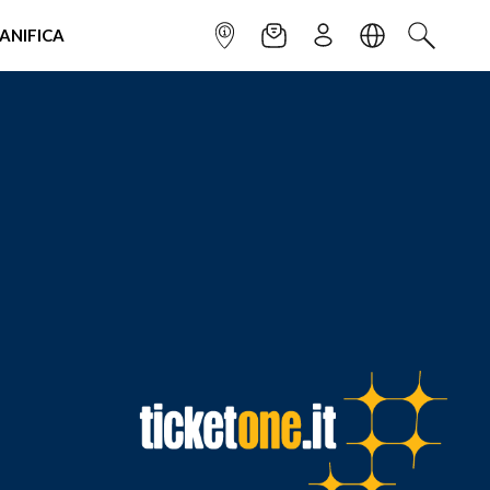
IANIFICA
INFOPOINT
NEWSLETTER
ISCRIVITI
LINGUA
CERCA