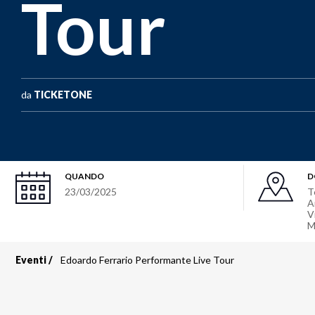
Tour
da
TICKETONE
QUANDO
D
23/03/2025
T
A
V
M
Eventi
Edoardo Ferrario Performante Live Tour
Briciole
di