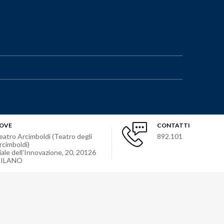
OVE
CONTATTI
eatro Arcimboldi (Teatro degli
892.101
rcimboldi)
iale dell'Innovazione, 20
,
20126
ILANO