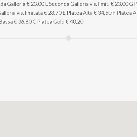
da Galleria
€ 23,00
L Seconda Galleria vis. limit.
€ 23,00
G P
lleria vis. limitata
€ 28,70
E Platea Alta
€ 34,50
F Platea Al
 Bassa
€ 36,80
C Platea Gold
€ 40,20