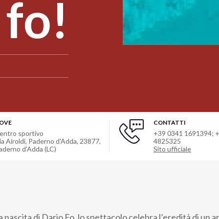
 fo!
OVE
CONTATTI
entro sportivo
+39 0341 1691394; 
ia Airoldi, Paderno d'Adda, 23877
,
4825325
aderno d'Adda (LC)
Sito ufficiale
a nascita di Dario Fo, lo spettacolo celebra l’eredità di un a