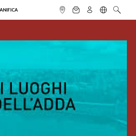
IANIFICA
INFOPOINT
NEWSLETTER
ISCRIVITI
LINGUA
CERCA