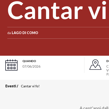
Cantar vi
da
LAGO DI COMO
QUANDO
D
07/06/2026
C
V
P
Eventi
Cantar vi fo!
Briciole
di
A cent’anni dall