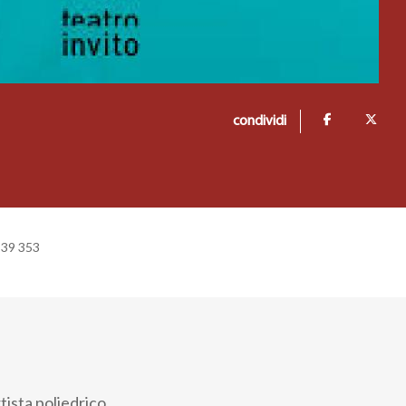
condividi
+39 353
rtista poliedrico