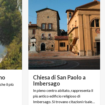
no
Chiesa di San Paolo a
Imbersago
che
il
più
In pieno centro abitato, rappresenta il
più antico edificio religioso di
Imbersago. Si trovano citazioni risalenti al XIII secolo