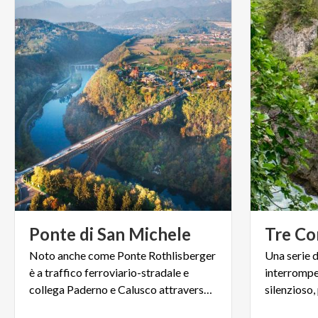
Ponte
di
San
Michele
Tre
Co
Noto anche come Ponte Rothlisberger
Una serie d
è a traffico ferroviario-stradale e
interrompe
collega Paderno e Calusco attraversando il Fiume Adda