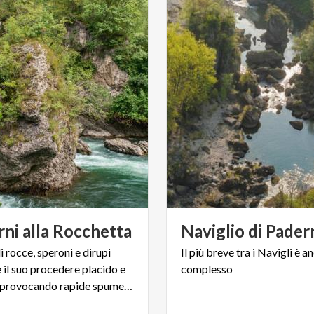
rni
alla
Rocchetta
Naviglio
di
Pader
i rocce, speroni e dirupi
Il
più
breve
tra
i
Navigli
è
an
 il suo procedere placido e
complesso
silenzioso, provocando rapide spumeggianti