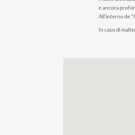
pane
e ancora prof
All'interno de "
In caso di malte