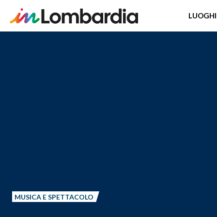
LUOGHI
Salta
al
contenuto
principale
MUSICA E SPETTACOLO