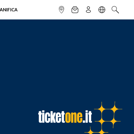
IANIFICA
INFOPOINT
NEWSLETTER
ISCRIVITI
LINGUA
CERCA