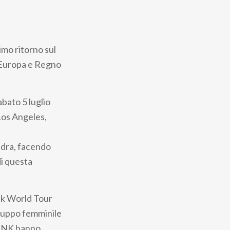
mo ritorno sul
, Europa e Regno
bato 5 luglio
Los Angeles,
ndra, facendo
i questa
nk World Tour
gruppo femminile
KPINK hanno