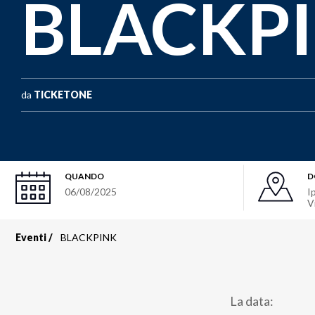
BLACKP
da
TICKETONE
QUANDO
D
06/08/2025
I
V
Eventi
BLACKPINK
Briciole
di
La data:
pane