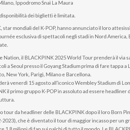
Milano, Ippodromo Snai La Maura
sponibilità dei biglietti è limitata.
tar mondiali del K-POP, hanno annunciato il loro attesissi
ournée esclusiva di spettacoli negli stadi in Nord America
ate.
e Nation, il BLACKPINK 2025 World Tour prenderà il via sa
oli a Seoul presso il Goyang Stadium prima di fare tappa a 
o, New York, Parigi, Milano e Barcellona.
luderà venerdì 15 agosto all'iconico Wembley Stadium di Lo
 il primo gruppo K-POP in assoluto ad essere headliner d
uttura.
mo tour da headliner delle BLACKPINK dopo il loro Born Pi
-2023), che è diventato il tour di maggior incasso per un 
tre 1,8 milioni di fan sui palchi di tutto il mondo. Le BLAC