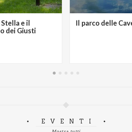
tella e il
Il
parco
delle
Cav
o dei Giusti
EVENTI
Mostra tutti