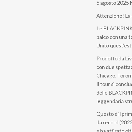
6 agosto 2025 
Attenzione! La di
Le BLACKPINK, s
palco con una t
Unito quest'est
Prodotto da Liv
con due spettac
Chicago, Toront
Il tour si conc
delle BLACKPINK
leggendaria str
Questo è il pri
da record (2022
e ha attirato ol