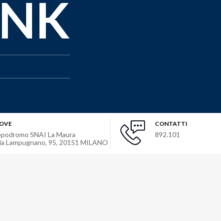
INK
OVE
CONTATTI
ppodromo SNAI La Maura
892.101
ia Lampugnano, 95
,
20151
MILANO