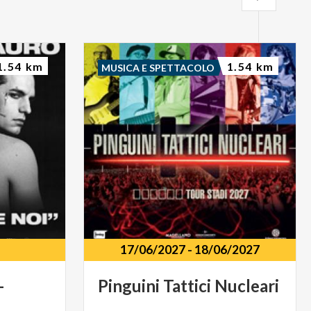
1.54 km
1.54 km
MUSICA E SPETTACOLO
17/06/2027
-
18/06/2027
-
Pinguini
Tattici
Nucleari