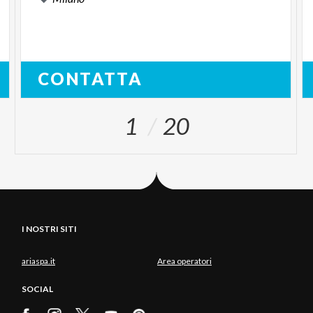
CONTATTA
1
20
I NOSTRI SITI
ariaspa.it
Area operatori
SOCIAL