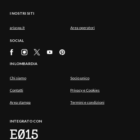
I NOSTRI SITI
ariaspa.it
Area operatori
SOCIAL
IN LOMBARDIA
Chi siamo
Socio unico
Contatti
Privacy e Cookies
Area stampa
Termini e condizioni
INTEGRATO CON