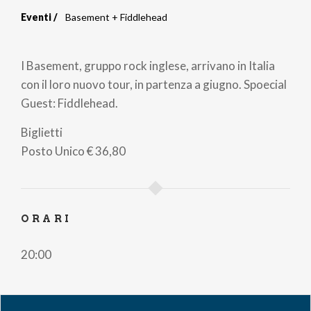
Eventi
Basement + Fiddlehead
Briciole
di
I Basement, gruppo rock inglese, arrivano in Italia
pane
con il loro nuovo tour, in partenza a giugno. Spoecial
Guest: Fiddlehead.
Biglietti
Posto Unico
€ 36,80
ORARI
20:00