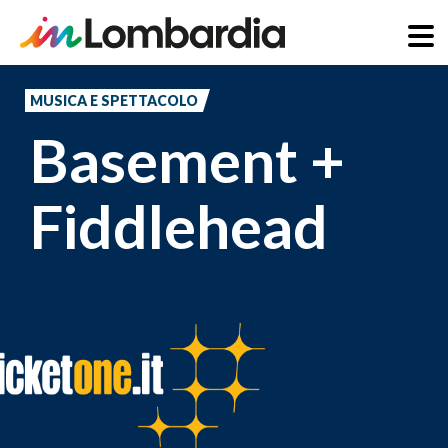
Salta
al
MUSICA E SPETTACOLO
contenuto
Basement +
principale
Fiddlehead