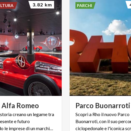
3.82 km
ULTURA
PARCHI
o
Alfa
Romeo
Parco
Buonarroti
i storia creano un legame tra
Scopri a Rho il nuovo Parco
resente e futuro
Buonarroti, con il suo perco
raccontando le imprese di un marchio straordinario