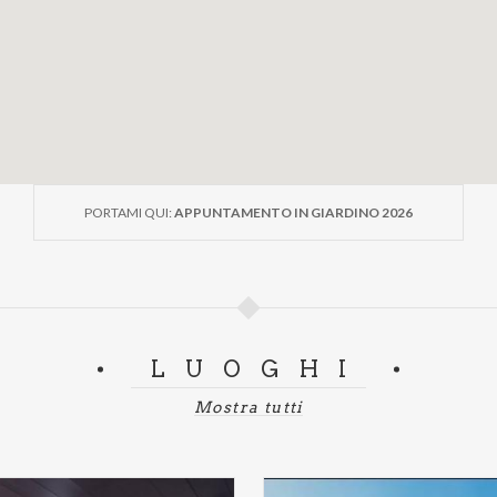
uta a comprenderne le forme e lo stile e ci accompagna, pas
e. Ma il giardino non è solo un luogo fisico: è un condensa
uogo in cui, da sempre, si sperimentano modi di essere al mon
 2026 vuole essere un invito a moltiplicare gli sguardi sul gi
plessità, a raggiungere l’invisibile attraverso il visibile.
PORTAMI QUI:
APPUNTAMENTO IN GIARDINO 2026
i:
ugustorancilio.com | www.villaarconati-far.it
7 | +39 393.8680934
LUOGHI
Mostra tutti