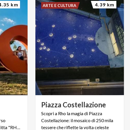
4.35 km
4.39 km
ARTE E CULTURA
Piazza
Costellazione
Scopri a Rho la magia di Piazza
rso
Costellazione: il mosaico di 250 mila
ciclopedonale e l'iconica scritta "RHO"
tessere che riflette la volta celeste