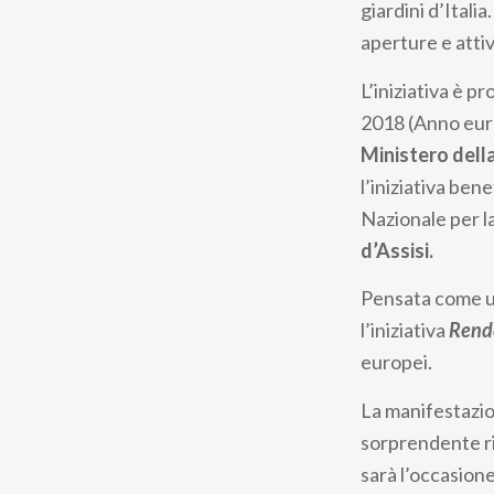
giardini d’Itali
aperture e attiv
L’iniziativa è 
2018 (Anno euro
Ministero dell
l’iniziativa ben
Nazionale per l
d’Assisi.
Pensata come un
l’iniziativa
Rende
europei.
La manifestazion
sorprendente ric
sarà l’occasion