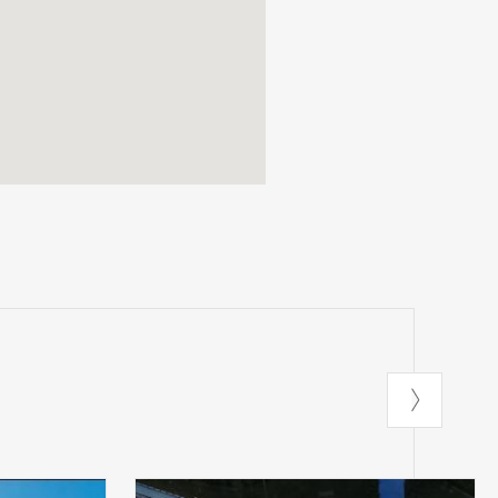
so dopo passo,
to di memorie e
do, tra natura e
ardino, a