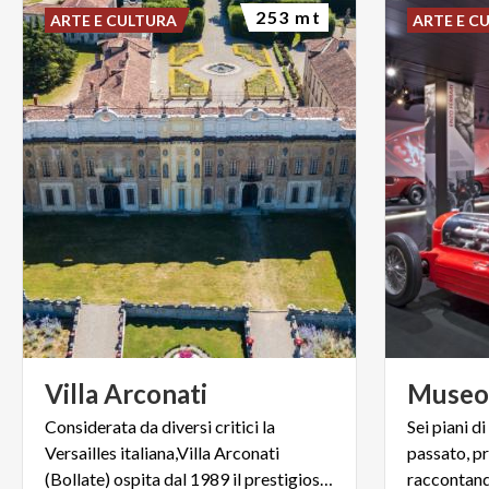
253 mt
ARTE E CULTURA
ARTE E C
Villa
Arconati
Muse
Considerata da diversi critici la
Sei piani d
Versailles italiana,Villa Arconati
passato, p
(Bollate) ospita dal 1989 il prestigioso omonimo festival.