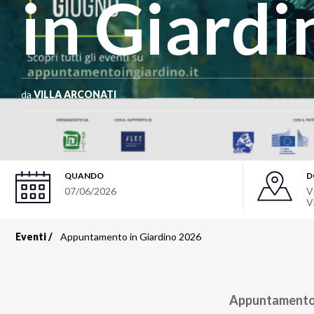
in Giard
da
VILLA ARCONATI
QUANDO
D
07/06/2026
V
V
Eventi
Appuntamento in Giardino 2026
Briciole
di
Appuntamento 
pane