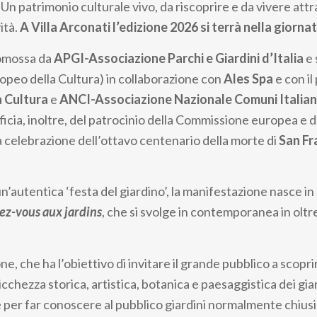
a. Un patrimonio culturale vivo, da riscoprire e da vivere att
ità.
A Villa Arconati l’edizione 2026 si terrà nella giornat
promossa da
APGI-Associazione Parchi e Giardini d’Italia
e 
peo della Cultura) in collaborazione con
Ales Spa
e con il
a Cultura
e
ANCI-Associazione Nazionale Comuni Italiani
eficia, inoltre, del patrocinio della Commissione europea e 
a celebrazione dell’ottavo centenario della morte di
San Fr
’autentica ‘festa del giardino’, la manifestazione nasce i
z-vous aux jardins
, che si svolge in contemporanea in oltr
e, che ha l’obiettivo di invitare il grande pubblico a scoprir
chezza storica, artistica, botanica e paesaggistica dei giard
e per far conoscere al pubblico giardini normalmente chiusi 