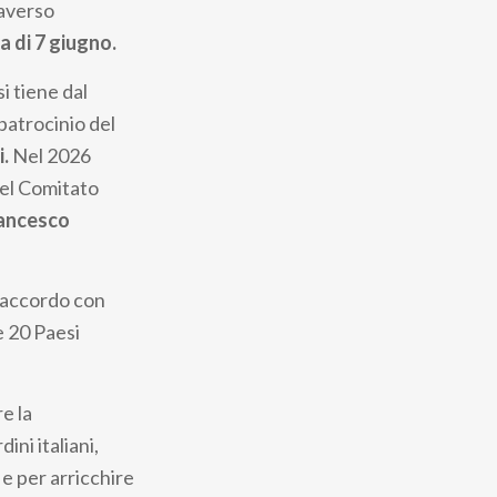
raverso
a di 7 giugno.
si tiene dal
 patrocinio del
.
Nel 2026
del Comitato
ancesco
n accordo con
e 20 Paesi
e la
ini italiani,
e per arricchire