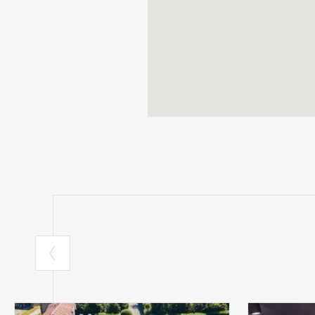
dei sensi, ci ai
verso l’emozion
di sogni. È il l
cultura. Il tema
decifrarne la com
Per informazion
info@fondazionea
+39 02.350 221