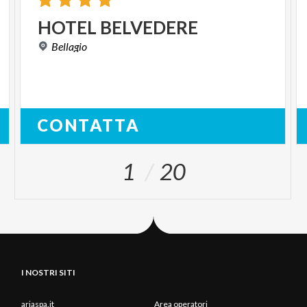
HOTEL
BELVEDERE
Bellagio
CONTATTA
1
20
I NOSTRI SITI
ariaspa.it
Area operatori