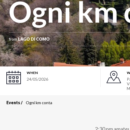
Ogni km 
from
LAGO DI COMO
WHEN
W
24/05/2026
P
V
M
Events
Ogni km conta
Breadcrumb
2:30 pm amateur