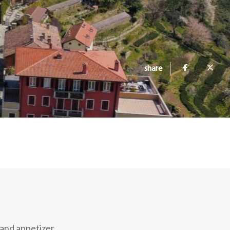
share
 and appetizer