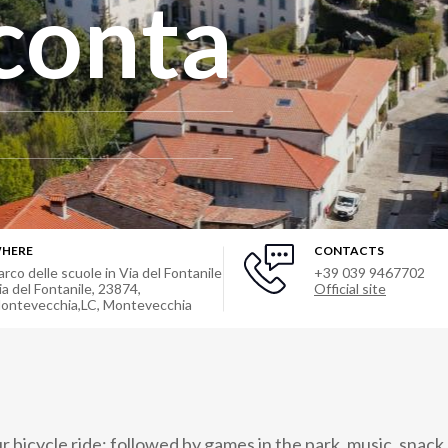
conta
HERE
CONTACTS
arco delle scuole in Via del Fontanile
+39 039 9467702
ia del Fontanile, 23874,
Official site
ontevecchia,LC
,
Montevecchia
 bicycle ride; followed by games in the park, music, snack