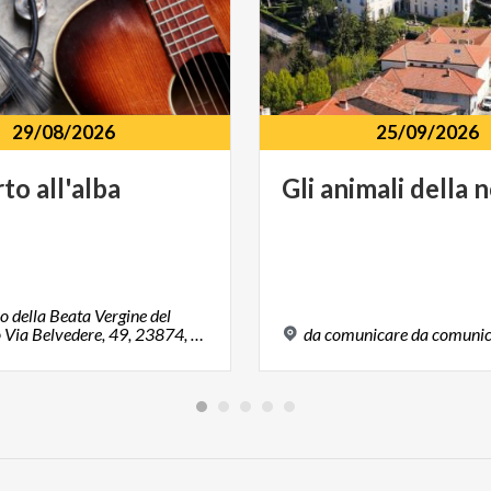
29/08/2026
25/09/2026
rto
all'alba
Gli
animali
della
n
o della Beata Vergine del
Carmelo Via Belvedere, 49, 23874, Montevecchia, LC
da
comunicare
da
comunic