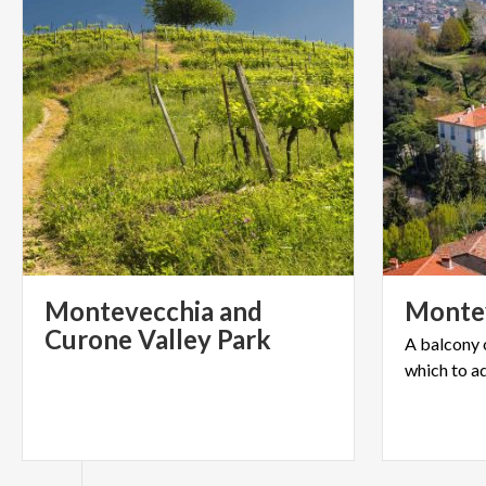
Montevecchia and
Monte
Curone Valley Park
A
balcony
which
to
a