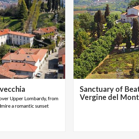
vecchia
Sanctuary of Bea
over
Upper
Lombardy,
from
dmire
a
romantic
sunset