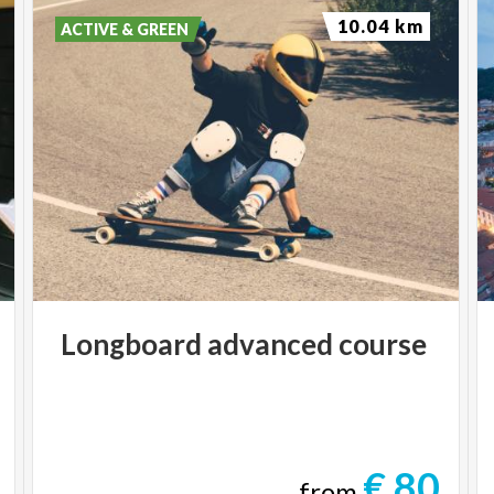
10.04 km
ACTIVE & GREEN
Longboard
advanced
course
€ 80
from