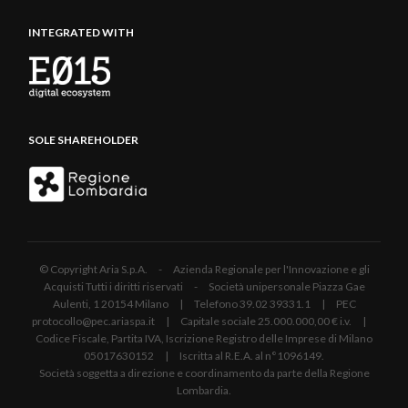
INTEGRATED WITH
SOLE SHAREHOLDER
© Copyright Aria S.p.A. - Azienda Regionale per l'Innovazione e gli
Acquisti Tutti i diritti riservati - Società unipersonale Piazza Gae
Aulenti, 1 20154 Milano | Telefono 39.02 39331.1 | PEC
protocollo@pec.ariaspa.it | Capitale sociale 25.000.000,00 € i.v. |
Codice Fiscale, Partita IVA, Iscrizione Registro delle Imprese di Milano
05017630152 | Iscritta al R.E.A. al n°1096149.
Società soggetta a direzione e coordinamento da parte della Regione
Lombardia.