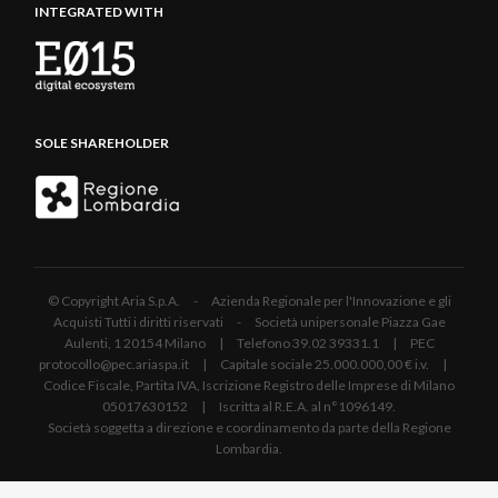
INTEGRATED WITH
SOLE SHAREHOLDER
© Copyright Aria S.p.A. - Azienda Regionale per l'Innovazione e gli
Acquisti Tutti i diritti riservati - Società unipersonale Piazza Gae
Aulenti, 1 20154 Milano | Telefono 39.02 39331.1 | PEC
protocollo@pec.ariaspa.it | Capitale sociale 25.000.000,00 € i.v. |
Codice Fiscale, Partita IVA, Iscrizione Registro delle Imprese di Milano
05017630152 | Iscritta al R.E.A. al n°1096149.
Società soggetta a direzione e coordinamento da parte della Regione
Lombardia.