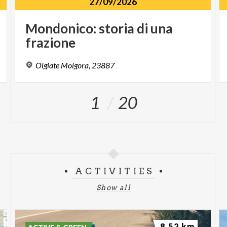
27/09/2026
Mondonico:
storia
di
una
frazione
Olgiate
Molgora,
23887
1
20
ACTIVITIES
Show all
8.52 km