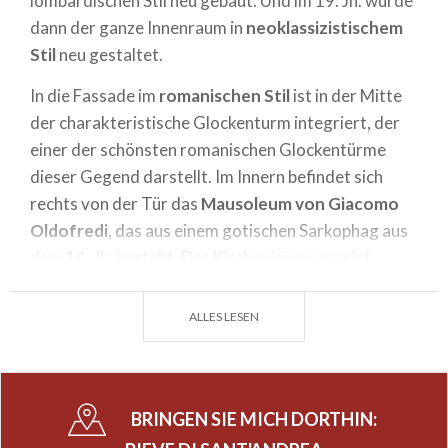
lombardischen Stil neu gebaut. Und im 19. Jh. wurde
dann der ganze Innenraum in
neoklassizistischem
Stil
neu gestaltet.
In die Fassade im
romanischen Stil
ist in der Mitte
der charakteristische Glockenturm integriert, der
einer der schönsten romanischen Glockentürme
dieser Gegend darstellt. Im Innern befindet sich
rechts von der Tür das
Mausoleum von Giacomo
Oldofredi
, das aus einem gotischen Sarkophag aus
dem 14. Jh. besteht. Der Kircheninnenraum ist
dreischiffig in neoklassizistischem Stil angelegt und
wird überragt von auf Säulen ruhenden Bögen.
ALLES LESEN
Geschmückt wird er durch zirka zehn Seitenkapellen
mit ihren jeweiligen Altären. Auch der
Hochaltar
aus Marmor
ist in neoklassizistischem Stil
BRINGEN SIE MICH DORTHIN:
ausgeführt.