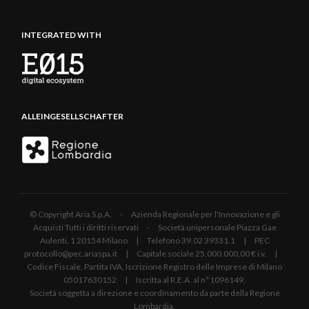
INTEGRATED WITH
ALLEINGESELLSCHAFTER
© Copyright Aria S.p.A. - Azienda Regionale per l'Innovazione e gli
Acquisti Tutti i diritti riservati - Società unipersonale Piazza Gae
Aulenti, 1 20154 Milano | Telefono 39.02 39331.1 | PEC
protocollo@pec.ariaspa.it | Capitale sociale 25.000.000,00 € i.v. |
Codice Fiscale, Partita IVA, Iscrizione Registro delle Imprese di Milano
05017630152 | Iscritta al R.E.A. al n°1096149.
Società soggetta a direzione e coordinamento da parte della Regione
Lombardia.