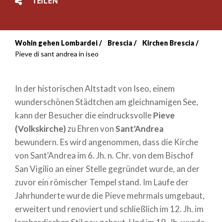
TEILEN
Wohin gehen Lombardei
Brescia
Kirchen Brescia
Breadcrumb
Pieve di sant andrea in iseo
In der historischen Altstadt von Iseo, einem
wunderschönen Städtchen am gleichnamigen See,
kann der Besucher die eindrucksvolle
Pieve
(Volkskirche)
zu Ehren von
Sant'Andrea
bewundern. Es wird angenommen, dass die Kirche
von Sant'Andrea im 6. Jh. n. Chr. von dem Bischof
San Vigilio an einer Stelle gegründet wurde, an der
zuvor ein römischer Tempel stand. Im Laufe der
Jahrhunderte wurde die Pieve mehrmals umgebaut,
erweitert und renoviert und schließlich im 12. Jh. im