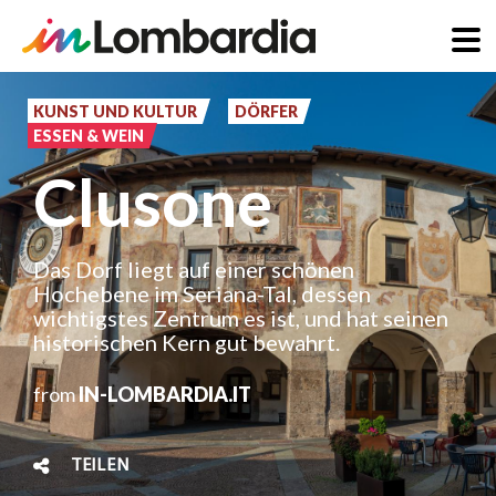
Direkt
zum
KUNST UND KULTUR
DÖRFER
ESSEN & WEIN
Inhalt
Clusone
Das Dorf liegt auf einer schönen
Hochebene im Seriana-Tal, dessen
wichtigstes Zentrum es ist, und hat seinen
historischen Kern gut bewahrt.
from
IN-LOMBARDIA.IT
TEILEN