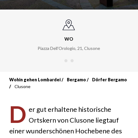
WO
Piazza Dell'Orologio, 21
,
Clusone
Wohin gehen Lombardei
Bergamo
Dörfer Bergamo
Breadcrumb
Clusone
D
er gut erhaltene historische
Ortskern von Clusone liegtauf
einer wunderschönen Hochebene des