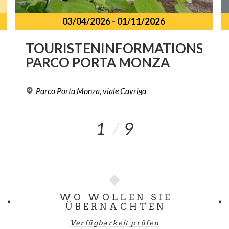
03/04/2026
-
01/11/2026
TOURISTENINFORMATIONSPU
PARCO
PORTA
MONZA
Parco
Porta
Monza,
viale
Cavriga
1
9
WO WOLLEN SIE
ÜBERNACHTEN
Verfügbarkeit prüfen